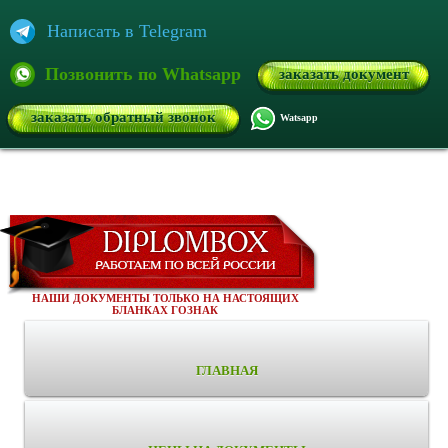
Написать в Telegram
Позвонить по Whatsapp
заказать документ
заказать обратный звонок
Watsapp
НАШИ ДОКУМЕНТЫ ТОЛЬКО НА НАСТОЯЩИХ
БЛАНКАХ ГОЗНАК
ГЛАВНАЯ