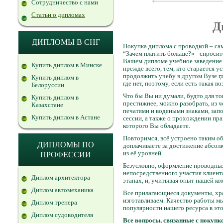
Сотрудничество с нами
Статьи о дипломах
Д
ДИПЛОМЫ В СНГ
Покупка диплома с проводкой – са
“Зачем платить больше?» - спросит
Вашем дипломе учебное заведение 
Купить диплом в Минске
прежде всего, тем, кто старается 
продолжить учебу в другом Вузе гд
Купить диплом в
где нет, поэтому, если есть такая 
Белоруссии
Что бы Вы ни думали, будто для т
Купить диплом в
престижнее, можно разобрать, из ч
Казахстане
печатями и водяными знаками, зап
Купить диплом в Астане
сессии, а также о прохождении пра
которого Вы обладаете.
Повторимся, всё устроено таким об
ДИПЛОМЫ ПО
доплачиваете за достижение абсол
из её уровней.
ПРОФЕССИИ
Безусловно, оформление проводных
непосредственного участия клиента 
Диплом архитектора
этапах, и, учитывая опыт нашей ко
Диплом автомеханика
Все прилагающиеся документы, хра
изготавливаем. Качество работы мы
Диплом тренера
популярности нашего ресурса в это
Диплом судоводителя
Все вопросы, связанные с покупк