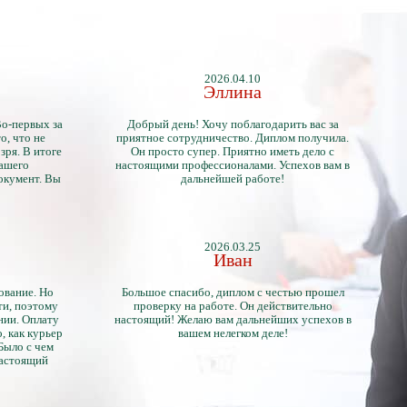
2026.04.10
Эллина
Во-первых за
Добрый день! Хочу поблагодарить вас за
о, что не
приятное сотрудничество. Диплом получила.
зря. В итоге
Он просто супер. Приятно иметь дело с
нашего
настоящими профессионалами. Успехов вам в
окумент. Вы
дальнейшей работе!
2026.03.25
Иван
ование. Но
Большое спасибо, диплом с честью прошел
ти, поэтому
проверку на работе. Он действительно
нии. Оплату
настоящий! Желаю вам дальнейших успехов в
, как курьер
вашем нелегком деле!
 Было с чем
настоящий
тличий с
ентами.