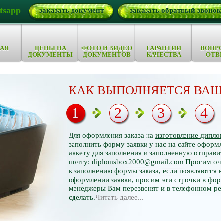
tsapp
заказать документ
заказать обратный звонок
АЯ
ЦЕНЫ НА
ФОТО И ВИДЕО
ГАРАНТИИ
ВОПР
ДОКУМЕНТЫ
ДОКУМЕНТОВ
КАЧЕСТВА
ОТВ
КАК ВЫПОЛНЯЕТСЯ ВАШ
1
2
3
4
Для оформления заказа на
изготовление дипло
заполнить форму заявки у нас на сайте оформл
анкету для заполнения и заполненную отправи
почту:
diplomsbox2000@gmail.com
Просим оче
к заполнению формы заказа, если появляются 
оформлении заявки, просим эти строчки в фор
менеджеры Вам перезвонят и в телефонном р
сделать.
Читать далее...