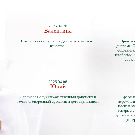
2026.04.20
Валентина
Спасибо за вашу работу,диплом отличного
Приятно
качества!
диплома. О
общения с
проблему и
срок.
2026.04.06
Юрий
Спасибо! Получил качественный документ в
Оформля
точно оговоренный срок, как и договаривались.
переживан
поскольку
теперь с 
держите св
дове