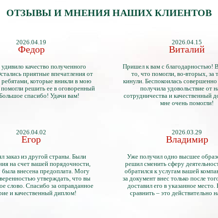
ОТЗЫВЫ И МНЕНИЯ НАШИХ КЛИЕНТОВ
2026.04.19
2026.04.15
Федор
Виталий
 удивило качество полученного
Пришел к вам с благодарностью! 
стались приятные впечатления от
то, что помогли, во-вторых, за т
 ребятами, которые вникли в мою
кинули. Беспокоилась совершенно 
 помогли решить ее в оговоренный
получила удовольствие от 
 Большое спасибо! Удачи вам!
сотрудничества и качественный д
мне очень помогли!
2026.04.02
2026.03.29
Егор
Владимир
л заказ из другой страны. Были
Уже получил одно высшее образ
ия на счет вашей порядочности,
решил сменить сферу деятельнос
 была внесена предоплата. Могу
обратился к услугам вашей компа
уверенностью утверждать, что вы
за документ внес только после того
ое слово. Спасибо за оправданное
доставил его в указанное место.
рие и качественный диплом!
сравнить – это действительно 
диплом. Он не имеет никаких о
официально выданными докум