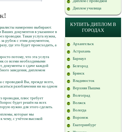
Диплом с проводкой
Диплом училища
к!
КУПИТЬ ДИПЛОМ В
ециалисты намеренно выбирают.
ГОРОДАХ
и Ваших документов в указанное в
з проводки. Такая услуга нужна,
 за рубеж с этим документом,
Архангельск
азу, где это будет происходить, а
Астрахань
росто потому, что эта услуга
Барнаул
ланк со всеми необходимыми
т, документы о сдаче каждой
Белгород
ебного заведения, дипломом
Брянск
Владивосток
а с проводкой Вы, прежде всего,
асаться разоблачения ни на одном
Верхняя Пышма
Волгоград
з проводки, плюс требует
 Вопрос будет решён на всех
Волжск
оторую нужно для этого сделать.
Вологда
дипломы, которые мы
Воронеж
к чему, с учётом высокой
Екатеринбург