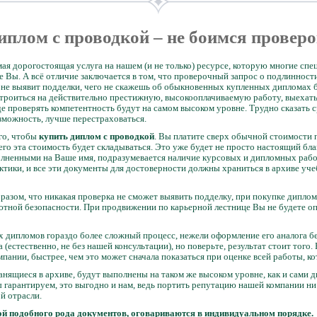
иплом с проводкой – не боимся проверо
мая дорогостоящая услуга на нашем (и не только) ресурсе, которую многие сп
е Вы. А всё отличие заключается в том, что проверочный запрос о подлинност
не выявит подделки, чего не скажешь об обыкновенных купленных дипломах бе
устроиться на действительно престижную, высокооплачиваемую работу, выехать
е проверять компетентность будут на самом высоком уровне. Трудно сказать ср
возможность, лучше перестраховаться.
ого, чтобы
купить диплом с проводкой
. Вы платите сверх обычной стоимости п
его эта стоимость будет складываться. Это уже будет не просто настоящий б
олненными на Ваше имя, подразумевается наличие курсовых и дипломных рабо
ктики, и все эти документы для достоверности должны храниться в архиве уч
разом, что никакая проверка не сможет выявить подделку, при покупке диплом
ютной безопасности. При продвижении по карьерной лестнице Вы не будете оп
 дипломов гораздо более сложный процесс, нежели оформление его аналога бе
(естественно, не без нашей консультации), но поверьте, результат стоит того.
мпании, быстрее, чем это может сначала показаться при оценке всей работы, к
нящиеся в архиве, будут выполнены на таком же высоком уровне, как и сами 
 гарантируем, это выгодно и нам, ведь портить репутацию нашей компании ни 
й отрасли.
ой подобного рода документов, оговариваются в индивидуальном порядке.