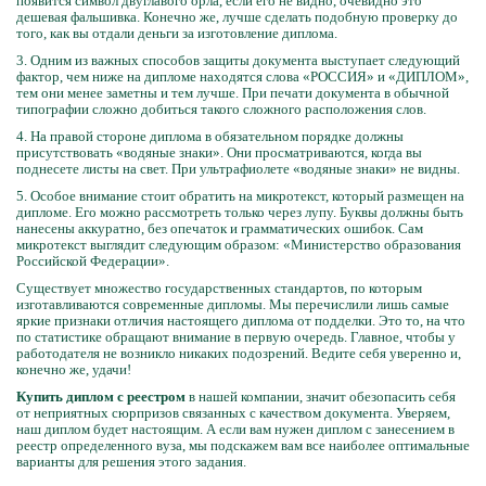
появится символ двуглавого орла, если его не видно, очевидно это
дешевая фальшивка. Конечно же, лучше сделать подобную проверку до
того, как вы отдали деньги за изготовление диплома.
3. Одним из важных способов защиты документа выступает следующий
фактор, чем ниже на дипломе находятся слова «РОССИЯ» и «ДИПЛОМ»,
тем они менее заметны и тем лучше. При печати документа в обычной
типографии сложно добиться такого сложного расположения слов.
4. На правой стороне диплома в обязательном порядке должны
присутствовать «водяные знаки». Они просматриваются, когда вы
поднесете листы на свет. При ультрафиолете «водяные знаки» не видны.
5. Особое внимание стоит обратить на микротекст, который размещен на
дипломе. Его можно рассмотреть только через лупу. Буквы должны быть
нанесены аккуратно, без опечаток и грамматических ошибок. Сам
микротекст выглядит следующим образом: «Министерство образования
Российской Федерации».
Существует множество государственных стандартов, по которым
изготавливаются современные дипломы. Мы перечислили лишь самые
яркие признаки отличия настоящего диплома от подделки. Это то, на что
по статистике обращают внимание в первую очередь. Главное, чтобы у
работодателя не возникло никаких подозрений. Ведите себя уверенно и,
конечно же, удачи!
Купить диплом с реестром
в нашей компании, значит обезопасить себя
от неприятных сюрпризов связанных с качеством документа. Уверяем,
наш диплом будет настоящим. А если вам нужен диплом с занесением в
реестр определенного вуза, мы подскажем вам все наиболее оптимальные
варианты для решения этого задания.