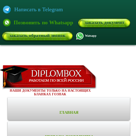
Написать в Telegram
Позвонить по Whatsapp
заказать документ
заказать обратный звонок
Watsapp
НАШИ ДОКУМЕНТЫ ТОЛЬКО НА НАСТОЯЩИХ
БЛАНКАХ ГОЗНАК
ГЛАВНАЯ