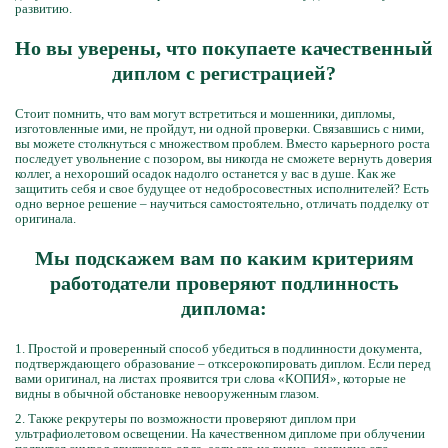
развитию.
Но вы уверены, что покупаете качественный
диплом с регистрацией?
Стоит помнить, что вам могут встретиться и мошенники, дипломы,
изготовленные ими, не пройдут, ни одной проверки. Связавшись с ними,
вы можете столкнуться с множеством проблем. Вместо карьерного роста
последует увольнение с позором, вы никогда не сможете вернуть доверия
коллег, а нехороший осадок надолго останется у вас в душе. Как же
защитить себя и свое будущее от недобросовестных исполнителей? Есть
одно верное решение – научиться самостоятельно, отличать подделку от
оригинала.
Мы подскажем вам по каким критериям
работодатели проверяют подлинность
диплома:
1. Простой и проверенный способ убедиться в подлинности документа,
подтверждающего образование – отксерокопировать диплом. Если перед
вами оригинал, на листах проявится три слова «КОПИЯ», которые не
видны в обычной обстановке невооруженным глазом.
2. Также рекрутеры по возможности проверяют диплом при
ультрафиолетовом освещении. На качественном дипломе при облучении