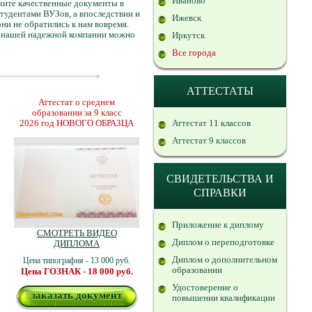
Иваново
учите качественные документы в
тудентами ВУЗов, а впоследствии и
Ижевск
ни не обратились к нам вовремя.
В нашей надежной компании можно
Иркутск
Все города
АТТЕСТАТЫ
Аттестат о среднем
образовании за 9 класс
2026 год
НОВОГО ОБРАЗЦА
Аттестат 11 классов
Аттестат 9 классов
СВИДЕТЕЛЬСТВА И
СПРАВКИ
Приложение к диплому
СМОТРЕТЬ ВИДЕО
Диплом о переподготовке
ДИПЛОМА
Диплом о дополнительном
Цена типография - 13 000 руб.
образовании
Цена ГОЗНАК - 18 000 руб.
Удостоверение о
заказать документ
повышении квалификации