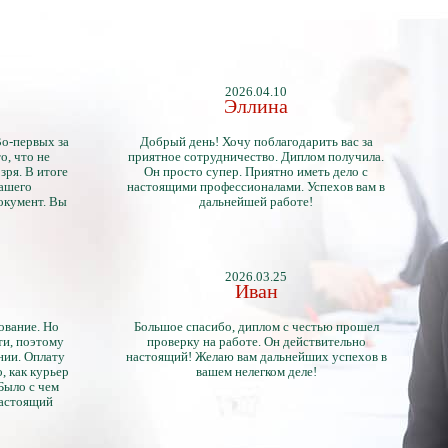
2026.04.10
Эллина
Во-первых за
Добрый день! Хочу поблагодарить вас за
о, что не
приятное сотрудничество. Диплом получила.
зря. В итоге
Он просто супер. Приятно иметь дело с
нашего
настоящими профессионалами. Успехов вам в
окумент. Вы
дальнейшей работе!
2026.03.25
Иван
ование. Но
Большое спасибо, диплом с честью прошел
ти, поэтому
проверку на работе. Он действительно
нии. Оплату
настоящий! Желаю вам дальнейших успехов в
, как курьер
вашем нелегком деле!
 Было с чем
настоящий
тличий с
ентами.