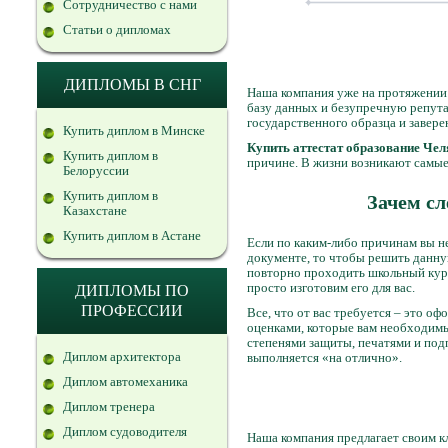
Сотрудничество с нами
Статьи о дипломах
ДИПЛОМЫ В СНГ
Наша компания уже на протяжении 
базу данных и безупречную репута
государственного образца и заве
Купить диплом в Минске
Купить аттестат образование Че
Купить диплом в
причине. В жизни возникают самые
Белоруссии
Купить диплом в
Зачем сл
Казахстане
Купить диплом в Астане
Если по каким-либо причинам вы не
документе, то чтобы решить данну
повторно проходить школьный курс,
просто изготовим его для вас.
ДИПЛОМЫ ПО
ПРОФЕССИИ
Все, что от вас требуется – это оф
оценками, которые вам необходимы
степенями защиты, печатями и под
Диплом архитектора
выполняется «на отлично».
Диплом автомеханика
Диплом тренера
Диплом судоводителя
Наша компания предлагает своим 