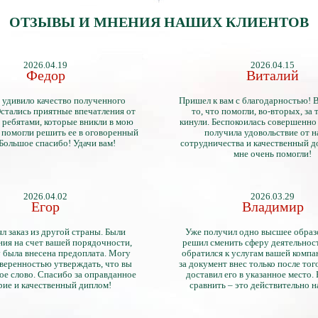
ОТЗЫВЫ И МНЕНИЯ НАШИХ КЛИЕНТОВ
2026.04.19
2026.04.15
Федор
Виталий
 удивило качество полученного
Пришел к вам с благодарностью! 
стались приятные впечатления от
то, что помогли, во-вторых, за т
 ребятами, которые вникли в мою
кинули. Беспокоилась совершенно 
 помогли решить ее в оговоренный
получила удовольствие от 
 Большое спасибо! Удачи вам!
сотрудничества и качественный д
мне очень помогли!
2026.04.02
2026.03.29
Егор
Владимир
л заказ из другой страны. Были
Уже получил одно высшее образ
ия на счет вашей порядочности,
решил сменить сферу деятельнос
 была внесена предоплата. Могу
обратился к услугам вашей компа
уверенностью утверждать, что вы
за документ внес только после того
ое слово. Спасибо за оправданное
доставил его в указанное место.
рие и качественный диплом!
сравнить – это действительно 
диплом. Он не имеет никаких о
официально выданными докум