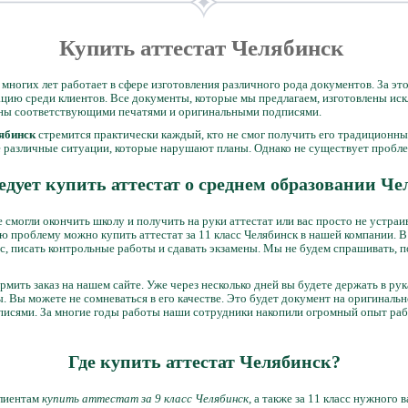
Купить аттестат Челябинск
многих лет работает в сфере изготовления различного рода документов. За э
цию среди клиентов. Все документы, которые мы предлагаем, изготовлены ис
рены соответствующими печатями и оригинальными подписями.
лябинск
стремится практически каждый, кто не смог получить его традиционны
 различные ситуации, которые нарушают планы. Однако не существует пробл
едует купить аттестат о среднем образовании Ч
 смогли окончить школу и получить на руки аттестат или вас просто не устр
ю проблему можно купить аттестат за 11 класс Челябинск в нашей компании. В
 писать контрольные работы и сдавать экзамены. Мы не будем спрашивать, по
ормить заказ на нашем сайте. Уже через несколько дней вы будете держать в ру
. Вы можете не сомневаться в его качестве. Это будет документ на оригинал
писями. За многие годы работы наши сотрудники накопили огромный опыт раб
Где купить аттестат Челябинск?
клиентам
купить аттестат за 9 класс Челябинск
, а также за 11 класс нужного 