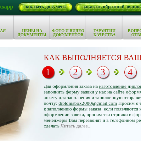
tsapp
заказать документ
заказать обратный звонок
АЯ
ЦЕНЫ НА
ФОТО И ВИДЕО
ГАРАНТИИ
ВОПР
ДОКУМЕНТЫ
ДОКУМЕНТОВ
КАЧЕСТВА
ОТВ
КАК ВЫПОЛНЯЕТСЯ ВАШ
1
2
3
4
Для оформления заказа на
изготовление дипло
заполнить форму заявки у нас на сайте оформл
анкету для заполнения и заполненную отправи
почту:
diplomsbox2000@gmail.com
Просим оче
к заполнению формы заказа, если появляются 
оформлении заявки, просим эти строчки в фор
менеджеры Вам перезвонят и в телефонном р
сделать.
Читать далее...