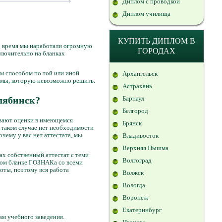
Диплом с проводкой
Диплом училища
КУПИТЬ ДИПЛОМ В
то время мы наработали огромную
ГОРОДАХ
ключительно на бланках
м способом по той или иной
Архангельск
емы, которую невозможно решить.
Астрахань
елябинск?
Барнаул
Белгород
аивают оценки в имеющемся
Брянск
 таком случае нет необходимости
чему у вас нет аттестата, мы
Владивосток
Верхняя Пышма
ках собственный аттестат с теми
Волгоград
ьном бланке ГОЗНАКа со всеми
оты, поэтому вся работа
Волжск
Вологда
Воронеж
Екатеринбург
вам учебного заведения.