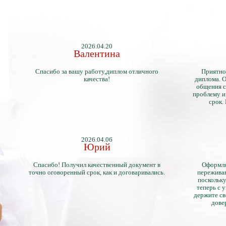
2026.04.20
Валентина
Спасибо за вашу работу,диплом отличного
Приятно
качества!
диплома. О
общения с
проблему и
срок.
2026.04.06
Юрий
Спасибо! Получил качественный документ в
Оформля
точно оговоренный срок, как и договаривались.
переживан
поскольку
теперь с 
держите св
дове