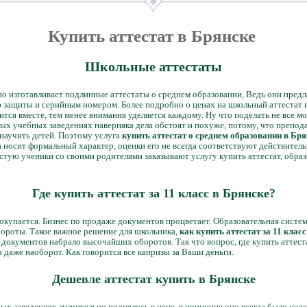
Купить аттестат в Брянске
Школьные аттестаты
о изготавливает подлинные аттестаты о среднем образовании, Ведь они пред
защиты и серийным номером. Более подробно о ценах на школьный аттестат и 
тся вместе, тем менее внимания уделяется каждому. Ну что поделать не все м
ных учебных заведениях наверняка дела обстоят и похуже, потому, что препод
о научить детей. Поэтому услуга
купить аттестат о среднем образовании в Бря
 носит формальный характер, оценки его не всегда соответствуют действительн
стую ученики со своими родителями заказывают услугу купить аттестат, образ
Где купить аттестат за 11 класс в Брянске?
покупается. Бизнес по продаже документов процветает. Образовательная систем
бороты. Такое важное решение для школьника,
как купить аттестат за 11 клас
 документов набрало высочайших оборотов. Так что вопрос, где купить аттест
а даже наоборот. Как говорится все капризы за Ваши деньги.
Дешевле аттестат купить в Брянске
ых заведениях значительно поднялось в цене, в принципе оно всегда было нед