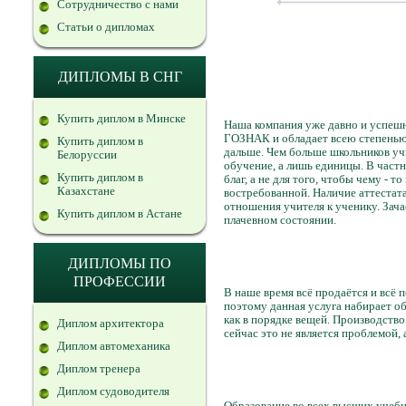
Сотрудничество с нами
Статьи о дипломах
ДИПЛОМЫ В СНГ
Купить диплом в Минске
Наша компания уже давно и успешн
ГОЗНАК и обладает всею степенью 
Купить диплом в
дальше. Чем больше школьников учи
Белоруссии
обучение, а лишь единицы. В част
Купить диплом в
благ, а не для того, чтобы чему - т
Казахстане
востребованной. Наличие аттестата
отношения учителя к ученику. Зача
Купить диплом в Астане
плачевном состоянии.
ДИПЛОМЫ ПО
ПРОФЕССИИ
В наше время всё продаётся и всё 
поэтому данная услуга набирает о
как в порядке вещей. Производство
Диплом архитектора
сейчас это не является проблемой, 
Диплом автомеханика
Диплом тренера
Диплом судоводителя
Образование во всех высших учебн