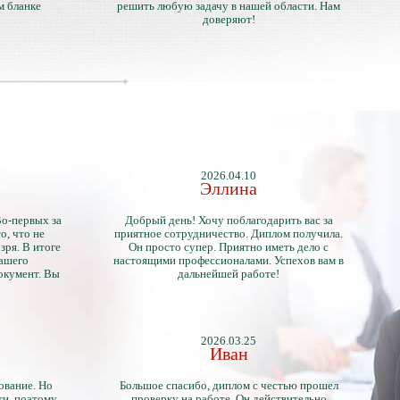
м бланке
решить любую задачу в нашей области. Нам
доверяют!
2026.04.10
Эллина
Во-первых за
Добрый день! Хочу поблагодарить вас за
о, что не
приятное сотрудничество. Диплом получила.
зря. В итоге
Он просто супер. Приятно иметь дело с
нашего
настоящими профессионалами. Успехов вам в
окумент. Вы
дальнейшей работе!
2026.03.25
Иван
ование. Но
Большое спасибо, диплом с честью прошел
ти, поэтому
проверку на работе. Он действительно