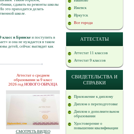
Иваново
чебники, сдавать на ремонты школы
Ижевск
 Но это приходится делать
ственной школе.
Иркутск
Все города
 9 класс в Брянске
и поступить в
АТТЕСТАТЫ
ает» и она не нуждается в таком
ловы детей, сейчас выглядит как
Аттестат 11 классов
Аттестат 9 классов
Аттестат о среднем
СВИДЕТЕЛЬСТВА И
образовании за 9 класс
СПРАВКИ
2026 год
НОВОГО ОБРАЗЦА
Приложение к диплому
Диплом о переподготовке
Диплом о дополнительном
образовании
Удостоверение о
повышении квалификации
СМОТРЕТЬ ВИДЕО