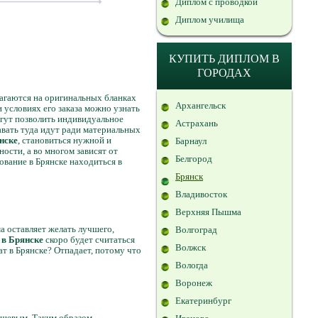
Диплом с проводкой
Диплом училища
КУПИТЬ ДИПЛОМ В
ГОРОДАХ
лагаются на оригинальных бланках
Архангельск
условиях его заказа можно узнать
огут позволить индивидуальное
Астрахань
авать туда идут ради материальных
нске
, становиться нужной и
Барнаул
ости, а во многом зависят от
Белгород
ование в Брянске находиться в
Брянск
Владивосток
Верхняя Пышма
а оставляет желать лучшего,
Волгоград
с в Брянске
скоро будет считаться
Волжск
ат в Брянске? Отпадает, потому что
Вологда
Воронеж
Екатеринбург
ешевым. Таким образом,