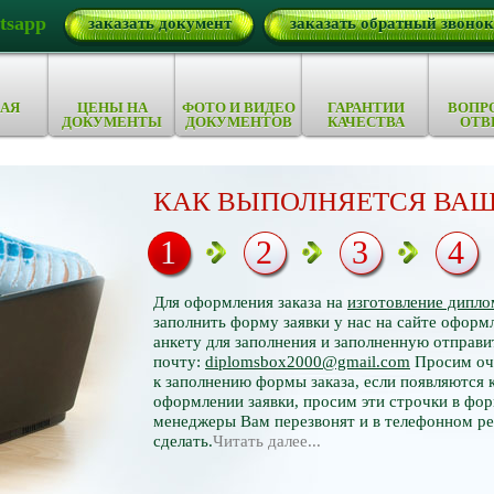
tsapp
заказать документ
заказать обратный звонок
АЯ
ЦЕНЫ НА
ФОТО И ВИДЕО
ГАРАНТИИ
ВОПР
ДОКУМЕНТЫ
ДОКУМЕНТОВ
КАЧЕСТВА
ОТВ
КАК ВЫПОЛНЯЕТСЯ ВАШ
1
2
3
4
Для оформления заказа на
изготовление дипло
заполнить форму заявки у нас на сайте оформл
анкету для заполнения и заполненную отправи
почту:
diplomsbox2000@gmail.com
Просим оче
к заполнению формы заказа, если появляются 
оформлении заявки, просим эти строчки в фор
менеджеры Вам перезвонят и в телефонном р
сделать.
Читать далее...