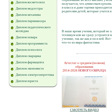
Диплом косметолога
получается, что
аттестат купить 
и класса и даже оценки приходится
Диплом медсестры
родителям детей, которые учатся и
Диплом механика
Диплом парикмахера
Диплом педагогического
колледжа
В наше время ученик, который не х
техникум или же сразу устроится н
Диплом повара
ученике, так же как и он в ней. Во
что-то из мира фантастики.
Диплом программиста
Диплом психолога
Диплом сварщика
Диплом фармацевта
Аттестат о среднем (полном)
образовании
Диплом экономиста
2014-2026
НОВОГО ОБРАЗЦА
Диплом электроэнергетика
Диплом юриста
СМОТРЕТЬ ВИДЕО