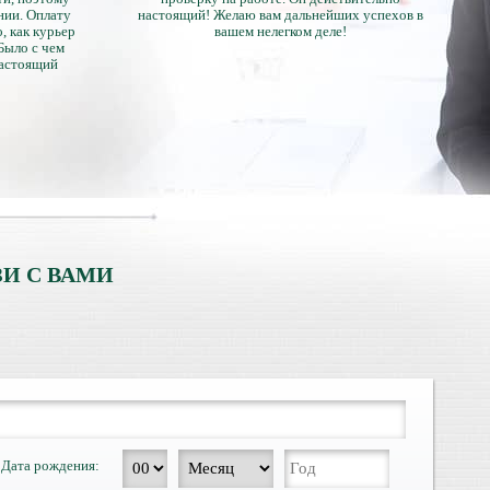
нии. Оплату
настоящий! Желаю вам дальнейших успехов в
, как курьер
вашем нелегком деле!
 Было с чем
настоящий
тличий с
ентами.
И С ВАМИ
Дата рождения: