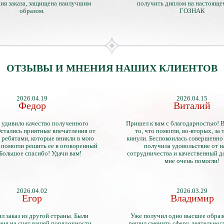
ия заказа, защищена наилучшим
получить диплом на настояще
образом.
ГОЗНАК
ОТЗЫВЫ И МНЕНИЯ НАШИХ КЛИЕНТОВ
2026.04.19
2026.04.15
Федор
Виталий
 удивило качество полученного
Пришел к вам с благодарностью! 
стались приятные впечатления от
то, что помогли, во-вторых, за т
 ребятами, которые вникли в мою
кинули. Беспокоилась совершенно 
 помогли решить ее в оговоренный
получила удовольствие от 
 Большое спасибо! Удачи вам!
сотрудничества и качественный д
мне очень помогли!
2026.04.02
2026.03.29
Егор
Владимир
л заказ из другой страны. Были
Уже получил одно высшее образ
ия на счет вашей порядочности,
решил сменить сферу деятельнос