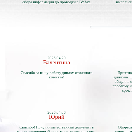
сбора информации до проводки в ВУЗах.
выполнен
2026.04.20
Валентина
Спасибо за вашу работу,диплом отличного
Приятно
качества!
диплома. О
общения с
проблему и
срок.
2026.04.06
Юрий
Спасибо! Получил качественный документ в
Оформля
точно оговоренный срок, как и договаривались.
переживан