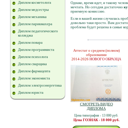
Диплом косметолога
Однако, время идет, и такому чело
мечтать. Но сегодня достаточно
ку
Диплом медсестры
приемную комиссию.
Диплом механика
Если в вашей жизни случилась про
довольно таки просто. Вам достато
Диплом парикмахера
проблема будет решена в самые ко
Диплом педагогического
колледжа
Диплом повара
Диплом программиста
Аттестат о среднем (полном)
образовании
Диплом психолога
2014-2026
НОВОГО ОБРАЗЦА
Диплом сварщика
Диплом фармацевта
Диплом экономиста
Диплом электроэнергетика
Диплом юриста
СМОТРЕТЬ ВИДЕО
ДИПЛОМА
Цена типография - 13 000 руб.
Цена ГОЗНАК - 18 000 руб.