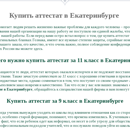
Купить аттестат в Екатеринбурге
омогает людям решать жизненно важные проблемы для каждого человека – пр
ования нашей организации на нашу работу не поступило ни единой жалобы, чт
нашей работы. Если перед вами остро встал вопрос о том, где купить аттестат
гинальных бланках Гознака, имеют все нужные степени защиты, серийные номе
ашего заказа, его качество, и что очень важно, полное соблюдение конфиденци
х России вы можете здесь.
го нужно купить аттестат за 11 класс в Екатери
ащаются те люди, аттестат которых оказался испорчен и не подлежит восстанов
ствами. Также зачастую
аттестат за 11 класс
с хорошими отметками в прилож
юджетные места, однако сомневается в том, что поступит со своим «родным» а
полняем заказ вовремя и качественно. Так что если у вас или ваших знакомых 
ие в Екатеринбурге
, обращайтесь к специалистам нашей фирмы и вам помогут
Купить аттестат за 9 класс в Екатеринбурге
огда ученик вынужден уходить из школы под влиянием отношения как со сторо
ги, особенно старой формации, понимают, что времена изменились. К ученикам
е факт, что если ребенок одет как неформал, он несет в себе угрозу для общест
рофессиональным подходом учителей, что и послужило поводом уйти из школы