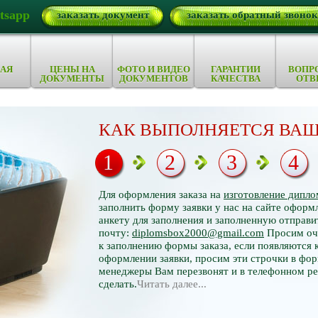
tsapp
заказать документ
заказать обратный звонок
АЯ
ЦЕНЫ НА
ФОТО И ВИДЕО
ГАРАНТИИ
ВОПР
ДОКУМЕНТЫ
ДОКУМЕНТОВ
КАЧЕСТВА
ОТВ
КАК ВЫПОЛНЯЕТСЯ ВАШ
1
2
3
4
Для оформления заказа на
изготовление дипло
заполнить форму заявки у нас на сайте оформл
анкету для заполнения и заполненную отправи
почту:
diplomsbox2000@gmail.com
Просим оче
к заполнению формы заказа, если появляются 
оформлении заявки, просим эти строчки в фор
менеджеры Вам перезвонят и в телефонном р
сделать.
Читать далее...