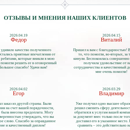
ОТЗЫВЫ И МНЕНИЯ НАШИХ КЛИЕНТОВ
2026.04.19
2026.04.15
Федор
Виталий
 удивило качество полученного
Пришел к вам с благодарностью! 
стались приятные впечатления от
то, что помогли, во-вторых, за т
 ребятами, которые вникли в мою
кинули. Беспокоилась совершенно 
 помогли решить ее в оговоренный
получила удовольствие от 
 Большое спасибо! Удачи вам!
сотрудничества и качественный д
мне очень помогли!
2026.04.02
2026.03.29
Егор
Владимир
л заказ из другой страны. Были
Уже получил одно высшее образ
ия на счет вашей порядочности,
решил сменить сферу деятельнос
 была внесена предоплата. Могу
обратился к услугам вашей компа
уверенностью утверждать, что вы
за документ внес только после того
ое слово. Спасибо за оправданное
доставил его в указанное место.
рие и качественный диплом!
сравнить – это действительно 
диплом. Он не имеет никаких о