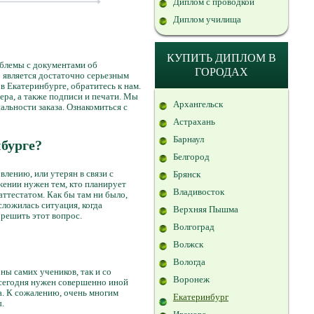
Диплом с проводкой
Диплом училища
КУПИТЬ ДИПЛОМ В
облемы с документами об
ГОРОДАХ
о является достаточно серьезным
 в Екатеринбурге, обратитесь к нам.
ра, а также подписи и печати. Мы
Архангельск
альности заказа. Ознакомиться с
Астрахань
Барнаул
нбурге?
Белгород
лению, или утерян в связи с
Брянск
ении нужен тем, кто планирует
Владивосток
ттестатом. Как бы там ни было,
сложилась ситуация, когда
Верхняя Пышма
 решить этот вопрос.
Волгоград
Волжск
Вологда
ны самих учеников, так и со
Воронеж
 сегодня нужен совершенно иной
ва. К сожалению, очень многим
Екатеринбург
.