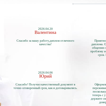
2026.04.20
Валентина
Спасибо за вашу работу,диплом отличного
Приятно
качества!
диплома. О
общения с
проблему и
срок.
2026.04.06
Юрий
Спасибо! Получил качественный документ в
Оформля
точно оговоренный срок, как и договаривались.
переживан
поскольку
теперь с 
держите св
дове