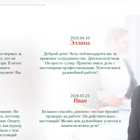
2026.04.10
Эллина
Во-первых за
Добрый день! Хочу поблагодарить вас за
о, что не
приятное сотрудничество. Диплом получила.
зря. В итоге
Он просто супер. Приятно иметь дело с
нашего
настоящими профессионалами. Успехов вам в
окумент. Вы
дальнейшей работе!
2026.03.25
Иван
ование. Но
Большое спасибо, диплом с честью прошел
ти, поэтому
проверку на работе. Он действительно
нии. Оплату
настоящий! Желаю вам дальнейших успехов в
, как курьер
вашем нелегком деле!
 Было с чем
настоящий
тличий с