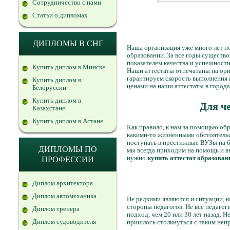
Сотрудничество с нами
Статьи о дипломах
ДИПЛОМЫ В СНГ
Наша организация уже много лет п
образовании. За все годы существ
показателем качества и успешности 
Купить диплом в Минске
Наши аттестаты отпечатаны на ори
гарантируем скорость выполнения в
Купить диплом в
ценами на наши аттестаты в города
Белоруссии
Купить диплом в
Для че
Казахстане
Купить диплом в Астане
Как правило, к нам за помощью обр
какими-то жизненными обстоятель
поступать в престижные ВУЗы на б
ДИПЛОМЫ ПО
мы всегда приходим на помощь и вы
нужно
купить аттестат образован
ПРОФЕССИИ
Диплом архитектора
Диплом автомеханика
Не редкими являются и ситуации, к
стороны педагогов. Не все педаго
Диплом тренера
подход, чем 20 или 30 лет назад. Н
Диплом судоводителя
пришлось столкнуться с таким неп