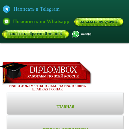
Написать в Telegram
Позвонить по Whatsapp
заказать документ
заказать обратный звонок
Watsapp
НАШИ ДОКУМЕНТЫ ТОЛЬКО НА НАСТОЯЩИХ
БЛАНКАХ ГОЗНАК
ГЛАВНАЯ