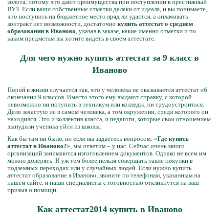
золота, потому что дают преимущества при поступлении в престижный
ВУЗ. Если ваши собственные отметки далеки от идеала, и вы понимаете,
что поступить на бюджетное место вряд ли удастся, а оплачивать
контракт нет возможности, достаточно
купить аттестат о среднем
образовании в Иваново
, указав в заказе, какие именно отметки и по
каким предметам вы хотите видеть в своем аттестате.
Для чего нужно купить аттестат за 9 класс в
Иваново
Порой в жизни случается так, что у человека не оказывается аттестат об
окончании 9 классов. Вместо этого ему выдают справку, с которой
невозможно ни потупить в техникум или колледж, ни трудоустроиться.
Дело зачастую не в самом человека, а том окружении, среди которого он
находился. Это и коллектив класса, и педагоги, которые свои отношением
вынудили ученика уйти из школы.
Как бы там ни было, но если вы задаетесь вопросом: «
Где купить
аттестат в Иваново?
», мы ответим – у нас. Сейчас очень много
организаций занимаются изготовлением документов. Однако не всем им
можно доверять. И уж тем более нельзя совершать такие покупки в
подземных переходах или у случайных людей. Если нужно купить
аттестат образование в Иваново, звоните по телефонам, указанным на
нашем сайте, и наши специалисты с готовностью откликнутся на ваш
призыв о помощи.
Как аттестат2014 купить в Иваново