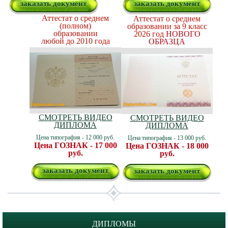
заказать документ
заказать документ
Аттестат о среднем
Аттестат о среднем
(полном)
образовании за 9 класс
образовании
2026 год
НОВОГО
любой до 2010 года
ОБРАЗЦА
СМОТРЕТЬ ВИДЕО
СМОТРЕТЬ ВИДЕО
ДИПЛОМА
ДИПЛОМА
Цена типография - 12 000 руб.
Цена типография - 13 000 руб.
Цена ГОЗНАК - 17 000
Цена ГОЗНАК - 18 000
руб.
руб.
заказать документ
заказать документ
ДИПЛОМЫ