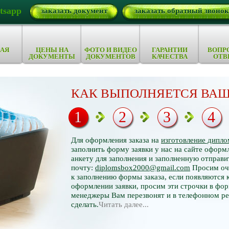
tsapp
заказать документ
заказать обратный звонок
АЯ
ЦЕНЫ НА
ФОТО И ВИДЕО
ГАРАНТИИ
ВОПР
ДОКУМЕНТЫ
ДОКУМЕНТОВ
КАЧЕСТВА
ОТВ
КАК ВЫПОЛНЯЕТСЯ ВАШ
1
2
3
4
Для оформления заказа на
изготовление дипло
заполнить форму заявки у нас на сайте оформл
анкету для заполнения и заполненную отправи
почту:
diplomsbox2000@gmail.com
Просим оче
к заполнению формы заказа, если появляются 
оформлении заявки, просим эти строчки в фор
менеджеры Вам перезвонят и в телефонном р
сделать.
Читать далее...