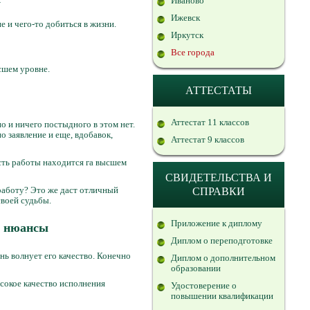
Иваново
Ижевск
 и чего-то добиться в жизни.
Иркутск
Все города
сшем уровне.
АТТЕСТАТЫ
Аттестат 11 классов
 и ничего постыдного в этом нет.
о заявление и еще, вдобавок,
Аттестат 9 классов
сть работы находится га высшем
СВИДЕТЕЛЬСТВА И
работу? Это же даст отличный
СПРАВКИ
своей судьбы.
Приложение к диплому
е нюансы
Диплом о переподготовке
нь волнует его качество. Конечно
Диплом о дополнительном
образовании
сокое качество исполнения
Удостоверение о
повышении квалификации