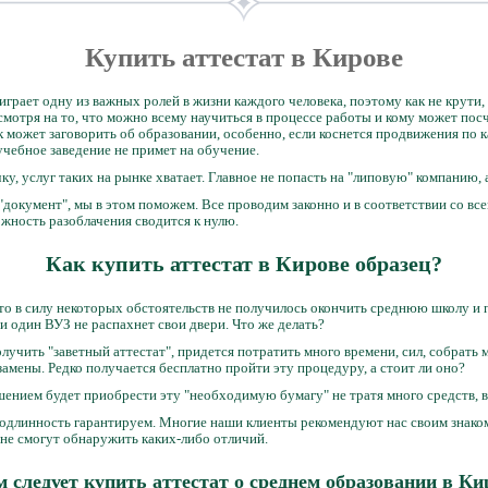
Купить аттестат в Кирове
грает одну из важных ролей в жизни каждого человека, поэтому как не крути,
смотря на то, что можно всему научиться в процессе работы и кому может пос
к может заговорить об образовании, особенно, если коснется продвижения по 
 учебное заведение не примет на обучение.
у, услуг таких на рынке хватает. Главное не попасть на "липовую" компанию, 
документ", мы в этом поможем. Все проводим законно и в соответствии со в
жность разоблачения сводится к нулю.
Как купить аттестат в Кирове образец?
что в силу некоторых обстоятельств не получилось окончить среднюю школу и 
и один ВУЗ не распахнет свои двери. Что же делать?
учить "заветный аттестат", придется потратить много времени, сил, собрать
замены. Редко получается бесплатно пройти эту процедуру, а стоит ли оно?
ением будет приобрести эту "необходимую бумагу" не тратя много средств, в
подлинность гарантируем. Многие наши клиенты рекомендуют нас своим знако
не смогут обнаружить каких-либо отличий.
м следует купить аттестат о среднем образовании в Ки