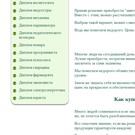
Диплом косметолога
Диплом медсестры
Приняв решение приобрести "завет
Вместе с этим, можно рассчитыват
Диплом механика
Выбрав такой вариант, можно сэкон
Диплом парикмахера
Ведь мы помогаем недорого. Цены 
Диплом педагогического
колледжа
Диплом повара
Диплом программиста
Многие люди на сегодняшний день 
Лучше приобрести, потратив миниму
Диплом психолога
заплатить за сами экзамены.
Диплом сварщика
Мы помогаем недорого обзавестись
Диплом фармацевта
уровне.
Диплом экономиста
Зачем же лишать себя возможности
шанс на прекрасное и обеспеченно
Диплом электроэнергетика
Диплом юриста
Как куп
Много людей сомневаются и не знаю
же, не хочется быть разоблаченным
Все опасения лишние, если вы реш
продукции гарантируем каждому.