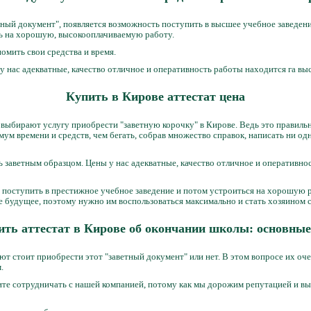
ный документ", появляется возможность поступить в высшее учебное заведение
ь на хорошую, высокооплачиваемую работу.
омить свои средства и время.
у нас адекватные, качество отличное и оперативность работы находится га вы
Купить в Кирове аттестат цена
выбирают услугу приобрести "заветную корочку" в Кирове. Ведь это правильно
м времени и средств, чем бегать, собрав множество справок, написать ни одн
 заветным образцом. Цены у нас адекватные, качество отличное и оперативно
 поступить в престижное учебное заведение и потом устроиться на хорошую 
е будущее, поэтому нужно им воспользоваться максимально и стать хозяином 
ить аттестат в Кирове об окончании школы: основны
т стоит приобрести этот "заветный документ" или нет. В этом вопросе их оче
.
ите сотрудничать с нашей компанией, потому как мы дорожим репутацией и вы