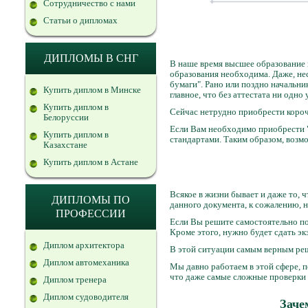
Сотрудничество с нами
Статьи о дипломах
ДИПЛОМЫ В СНГ
В наше время высшее образование и
образования необходима. Даже, не
бумаги". Рано или поздно начальни
Купить диплом в Минске
главное, что без аттестата ни одно
Купить диплом в
Сейчас нетрудно приобрести корочк
Белоруссии
Если Вам необходимо приобрести "
Купить диплом в
стандартами. Таким образом, возмо
Казахстане
Купить диплом в Астане
Всякое в жизни бывает и даже то, 
ДИПЛОМЫ ПО
данного документа, к сожалению, н
ПРОФЕССИИ
Если Вы решите самостоятельно пол
Кроме этого, нужно будет сдать эк
Диплом архитектора
В этой ситуации самым верным реш
Диплом автомеханика
Мы давно работаем в этой сфере, 
что даже самые сложные проверки 
Диплом тренера
Диплом судоводителя
Заче