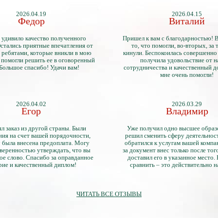
2026.04.19
2026.04.15
Федор
Виталий
 удивило качество полученного
Пришел к вам с благодарностью! 
стались приятные впечатления от
то, что помогли, во-вторых, за т
 ребятами, которые вникли в мою
кинули. Беспокоилась совершенно 
 помогли решить ее в оговоренный
получила удовольствие от 
 Большое спасибо! Удачи вам!
сотрудничества и качественный д
мне очень помогли!
2026.04.02
2026.03.29
Егор
Владимир
л заказ из другой страны. Были
Уже получил одно высшее образ
ия на счет вашей порядочности,
решил сменить сферу деятельнос
 была внесена предоплата. Могу
обратился к услугам вашей компа
уверенностью утверждать, что вы
за документ внес только после того
ое слово. Спасибо за оправданное
доставил его в указанное место.
рие и качественный диплом!
сравнить – это действительно 
диплом. Он не имеет никаких о
официально выданными докум
ЧИТАТЬ ВСЕ ОТЗЫВЫ