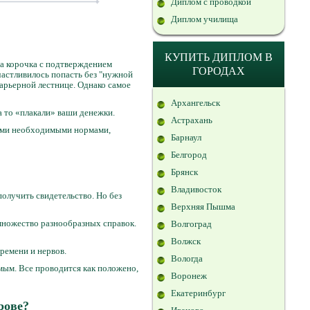
Диплом с проводкой
Диплом училища
КУПИТЬ ДИПЛОМ В
 а корочка с подтверждением
ГОРОДАХ
частливилось попасть без "нужной
карьерной лестнице. Однако самое
Архангельск
а то «плакали» ваши денежки.
Астрахань
семи необходимыми нормами,
Барнаул
Белгород
Брянск
Владивосток
получить свидетельство. Но без
Верхняя Пышма
 множество разнообразных справок.
Волгоград
Волжск
ремени и нервов.
Вологда
мым. Все проводится как положено,
Воронеж
Екатеринбург
рове?