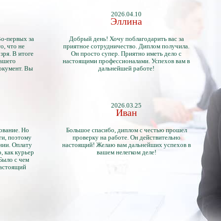
2026.04.10
Эллина
Во-первых за
Добрый день! Хочу поблагодарить вас за
о, что не
приятное сотрудничество. Диплом получила.
зря. В итоге
Он просто супер. Приятно иметь дело с
нашего
настоящими профессионалами. Успехов вам в
окумент. Вы
дальнейшей работе!
2026.03.25
Иван
ование. Но
Большое спасибо, диплом с честью прошел
ти, поэтому
проверку на работе. Он действительно
нии. Оплату
настоящий! Желаю вам дальнейших успехов в
, как курьер
вашем нелегком деле!
 Было с чем
настоящий
тличий с
ентами.