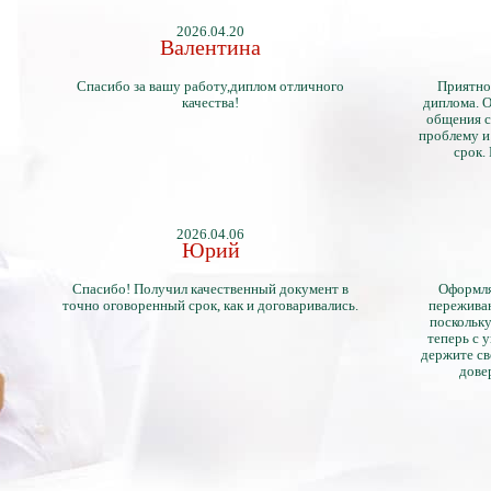
2026.04.20
Валентина
Спасибо за вашу работу,диплом отличного
Приятно
качества!
диплома. О
общения с
проблему и
срок.
2026.04.06
Юрий
Спасибо! Получил качественный документ в
Оформля
точно оговоренный срок, как и договаривались.
переживан
поскольку
теперь с 
держите св
дове