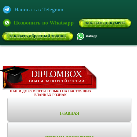
Написать в Telegram
Позвонить по Whatsapp
заказать документ
заказать обратный звонок
Watsapp
НАШИ ДОКУМЕНТЫ ТОЛЬКО НА НАСТОЯЩИХ
БЛАНКАХ ГОЗНАК
ГЛАВНАЯ