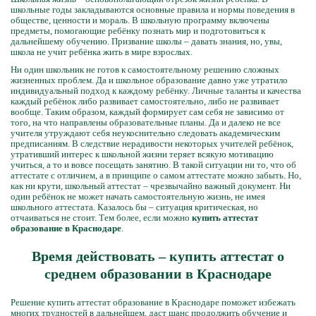
школьные годы закладываются основные правила и нормы поведения в
обществе, ценности и мораль. В школьную программу включены
предметы, помогающие ребёнку познать мир и подготовиться к
дальнейшему обучению. Призвание школы – давать знания, но, увы,
школа не учит ребёнка жить в мире взрослых.
Ни один школьник не готов к самостоятельному решению сложных
жизненных проблем. Да и школьное образование давно уже утратило
индивидуальный подход к каждому ребёнку. Личные таланты и качества
каждый ребёнок либо развивает самостоятельно, либо не развивает
вообще. Таким образом, каждый формирует сам себя не зависимо от
того, на что направлены образовательные планы. Да и далеко не все
учителя утруждают себя неукоснительно следовать академическим
предписаниям. В следствие нерадивости некоторых учителей ребёнок,
утративший интерес к школьной жизни теряет всякую мотивацию
учиться, а то и вовсе посещать занятию. В такой ситуации ни то, что об
аттестате с отличием, а в принципе о самом аттестате можно забыть. Но,
как ни крути, школьный аттестат – чрезвычайно важный документ. Ни
один ребёнок не может начать самостоятельную жизнь, не имея
школьного аттестата. Казалось бы – ситуация критическая, но
отчаиваться не стоит. Тем более, если можно
купить аттестат
образование в Краснодаре
.
Время действовать – купить аттестат о
среднем образовании в Краснодаре
Решение купить аттестат образование в Краснодаре поможет избежать
многих трудностей в дальнейшем, даст шанс продолжить обучение и