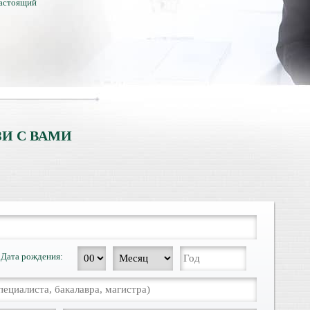
настоящий
тличий с
ентами.
И С ВАМИ
Дата рождения: