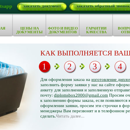
tsapp
заказать документ
заказать обратный звонок
АЯ
ЦЕНЫ НА
ФОТО И ВИДЕО
ГАРАНТИИ
ВОПР
ДОКУМЕНТЫ
ДОКУМЕНТОВ
КАЧЕСТВА
ОТВ
КАК ВЫПОЛНЯЕТСЯ ВАШ
1
2
3
4
Для оформления заказа на
изготовление дипло
заполнить форму заявки у нас на сайте оформл
анкету для заполнения и заполненную отправи
почту:
diplomsbox2000@gmail.com
Просим оче
к заполнению формы заказа, если появляются 
оформлении заявки, просим эти строчки в фор
менеджеры Вам перезвонят и в телефонном р
сделать.
Читать далее...