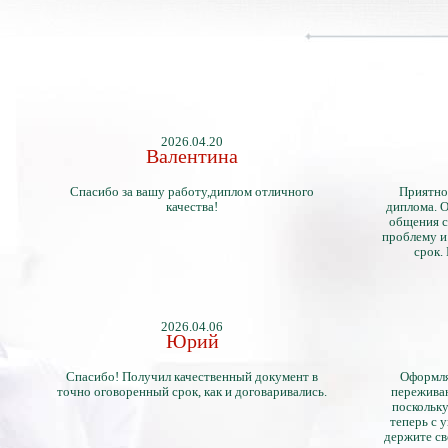
2026.04.20
Валентина
Спасибо за вашу работу,диплом отличного
Приятно
качества!
диплома. О
общения с
проблему и
срок.
2026.04.06
Юрий
Спасибо! Получил качественный документ в
Оформля
точно оговоренный срок, как и договаривались.
переживан
поскольку
теперь с 
держите св