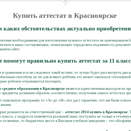
Купить аттестат в Красноярске
и каких обстоятельствах актуально приобретение
нтами необходимыми для изготовления нужного аттестата на оригинальном бл
 печати и иных составляющих, помогающих определить подлинность документ
нашем сайте.
 помогут правильно купить аттестат за 11 клас
 в сравнении и если следовать такой истине, то лучше будет рассмотреть два в
бычным способом, но не для всякого ребенка это может оказаться «посильной
орые ребенок отказывается посещать.
 о среднем образовании в Красноярске
является единственным выходом по пр
предметы должным образом, соответственно, получения самого аттестата зре
ел «школьную программу от «А» до «Я», кто даст гарантию, что им были осво
 жизни.
торые решаются на ответственный шаг –
аттестат 2014 купить в Красноярске
.
о класса, у подроста появляется реальный шанс поступить не только в технику
ые отличные, то бюджетное место в Высшем учебном заведении – это обозримо