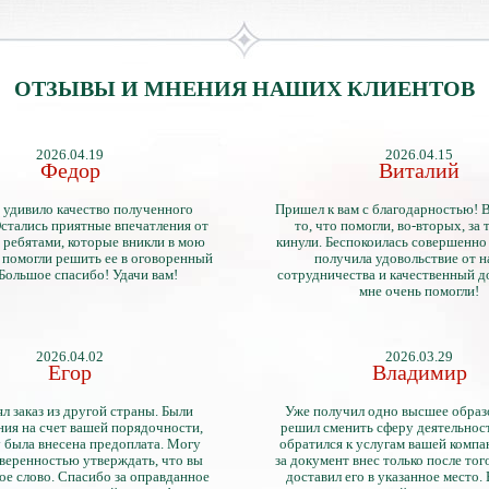
ОТЗЫВЫ И МНЕНИЯ НАШИХ КЛИЕНТОВ
2026.04.19
2026.04.15
Федор
Виталий
 удивило качество полученного
Пришел к вам с благодарностью! 
стались приятные впечатления от
то, что помогли, во-вторых, за т
 ребятами, которые вникли в мою
кинули. Беспокоилась совершенно 
 помогли решить ее в оговоренный
получила удовольствие от 
 Большое спасибо! Удачи вам!
сотрудничества и качественный д
мне очень помогли!
2026.04.02
2026.03.29
Егор
Владимир
л заказ из другой страны. Были
Уже получил одно высшее образ
ия на счет вашей порядочности,
решил сменить сферу деятельнос
 была внесена предоплата. Могу
обратился к услугам вашей компа
уверенностью утверждать, что вы
за документ внес только после того
ое слово. Спасибо за оправданное
доставил его в указанное место.