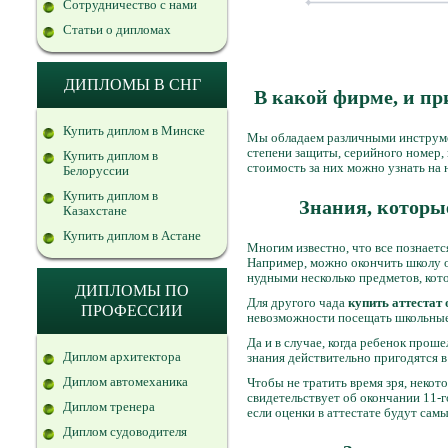
Сотрудничество с нами
Статьи о дипломах
ДИПЛОМЫ В СНГ
В какой фирме, и пр
Купить диплом в Минске
Мы обладаем различными инструме
степени защиты, серийного номер,
Купить диплом в
стоимость за них можно узнать на 
Белоруссии
Купить диплом в
Знания, которые
Казахстане
Купить диплом в Астане
Многим известно, что все познается
Например, можно окончить школу о
нудными несколько предметов, кот
ДИПЛОМЫ ПО
Для другого чада
купить аттестат
ПРОФЕССИИ
невозможности посещать школьные 
Да и в случае, когда ребенок прош
Диплом архитектора
знания действительно пригодятся в
Диплом автомеханика
Чтобы не тратить время зря, неко
свидетельствует об окончании 11-г
Диплом тренера
если оценки в аттестате будут сам
Диплом судоводителя