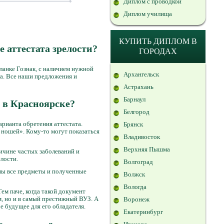
Диплом с проводкой
Диплом училища
КУПИТЬ ДИПЛОМ В
 аттестата зрелости?
ГОРОДАХ
анке Гознак, с наличием нужной
Архангельск
а. Все наши предложения и
Астрахань
Барнаул
с в Красноярске?
Белгород
арианта обретения аттестата.
Брянск
 ношей». Кому-то могут показаться
Владивосток
Верхняя Пышма
ичине частых заболеваний и
лости.
Волгоград
ены все предметы и полученные
Волжск
Вологда
 Тем паче, когда такой документ
м, но и в самый престижный ВУЗ. А
Воронеж
е будущее для его обладателя.
Екатеринбург