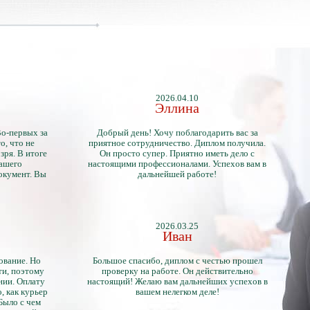
2026.04.10
Эллина
Во-первых за
Добрый день! Хочу поблагодарить вас за
о, что не
приятное сотрудничество. Диплом получила.
зря. В итоге
Он просто супер. Приятно иметь дело с
нашего
настоящими профессионалами. Успехов вам в
окумент. Вы
дальнейшей работе!
2026.03.25
Иван
ование. Но
Большое спасибо, диплом с честью прошел
ти, поэтому
проверку на работе. Он действительно
нии. Оплату
настоящий! Желаю вам дальнейших успехов в
, как курьер
вашем нелегком деле!
 Было с чем