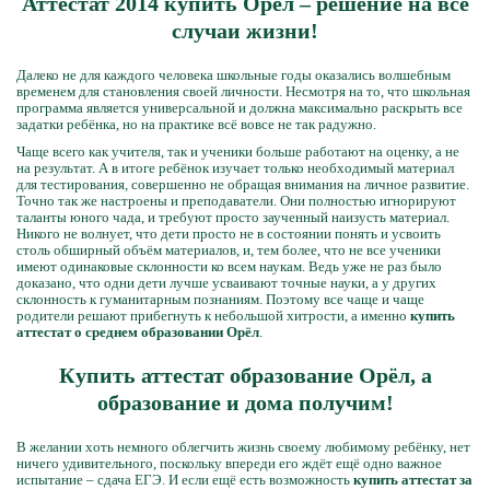
Аттестат 2014 купить Орёл – решение на все
случаи жизни!
Далеко не для каждого человека школьные годы оказались волшебным
временем для становления своей личности. Несмотря на то, что школьная
программа является универсальной и должна максимально раскрыть все
задатки ребёнка, но на практике всё вовсе не так радужно.
Чаще всего как учителя, так и ученики больше работают на оценку, а не
на результат. А в итоге ребёнок изучает только необходимый материал
для тестирования, совершенно не обращая внимания на личное развитие.
Точно так же настроены и преподаватели. Они полностью игнорируют
таланты юного чада, и требуют просто заученный наизусть материал.
Никого не волнует, что дети просто не в состоянии понять и усвоить
столь обширный объём материалов, и, тем более, что не все ученики
имеют одинаковые склонности ко всем наукам. Ведь уже не раз было
доказано, что одни дети лучше усваивают точные науки, а у других
склонность к гуманитарным познаниям. Поэтому все чаще и чаще
родители решают прибегнуть к небольшой хитрости, а именно
купить
аттестат о среднем образовании Орёл
.
Купить аттестат образование Орёл, а
образование и дома получим!
В желании хоть немного облегчить жизнь своему любимому ребёнку, нет
ничего удивительного, поскольку впереди его ждёт ещё одно важное
испытание – сдача ЕГЭ. И если ещё есть возможность
купить аттестат за