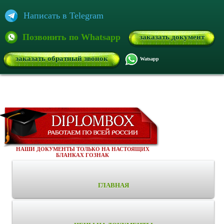
Написать в Telegram
Позвонить по Whatsapp
заказать документ
заказать обратный звонок
Watsapp
НАШИ ДОКУМЕНТЫ ТОЛЬКО НА НАСТОЯЩИХ
БЛАНКАХ ГОЗНАК
ГЛАВНАЯ