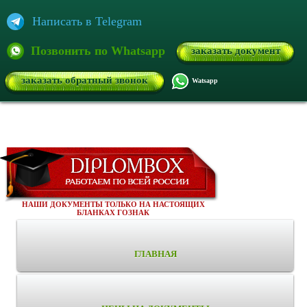
Написать в Telegram
Позвонить по Whatsapp
заказать документ
заказать обратный звонок
Watsapp
НАШИ ДОКУМЕНТЫ ТОЛЬКО НА НАСТОЯЩИХ
БЛАНКАХ ГОЗНАК
ГЛАВНАЯ