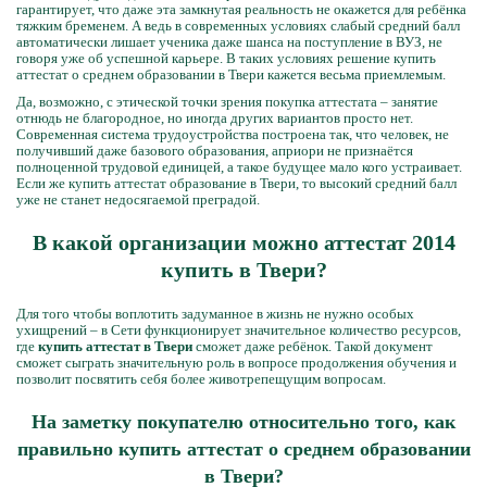
гарантирует, что даже эта замкнутая реальность не окажется для ребёнка
тяжким бременем. А ведь в современных условиях слабый средний балл
автоматически лишает ученика даже шанса на поступление в ВУЗ, не
говоря уже об успешной карьере. В таких условиях решение купить
аттестат о среднем образовании в Твери кажется весьма приемлемым.
Да, возможно, с этической точки зрения покупка аттестата – занятие
отнюдь не благородное, но иногда других вариантов просто нет.
Современная система трудоустройства построена так, что человек, не
получивший даже базового образования, априори не признаётся
полноценной трудовой единицей, а такое будущее мало кого устраивает.
Если же купить аттестат образование в Твери, то высокий средний балл
уже не станет недосягаемой преградой.
В какой организации можно аттестат 2014
купить в Твери?
Для того чтобы воплотить задуманное в жизнь не нужно особых
ухищрений – в Сети функционирует значительное количество ресурсов,
где
купить аттестат в Твери
сможет даже ребёнок. Такой документ
сможет сыграть значительную роль в вопросе продолжения обучения и
позволит посвятить себя более животрепещущим вопросам.
На заметку покупателю относительно того, как
правильно купить аттестат о среднем образовании
в Твери?