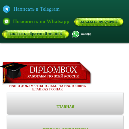
Написать в Telegram
Позвонить по Whatsapp
заказать документ
заказать обратный звонок
Watsapp
НАШИ ДОКУМЕНТЫ ТОЛЬКО НА НАСТОЯЩИХ
БЛАНКАХ ГОЗНАК
ГЛАВНАЯ