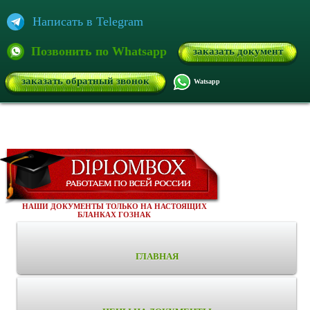
Написать в Telegram
Позвонить по Whatsapp
заказать документ
заказать обратный звонок
Watsapp
НАШИ ДОКУМЕНТЫ ТОЛЬКО НА НАСТОЯЩИХ
БЛАНКАХ ГОЗНАК
ГЛАВНАЯ