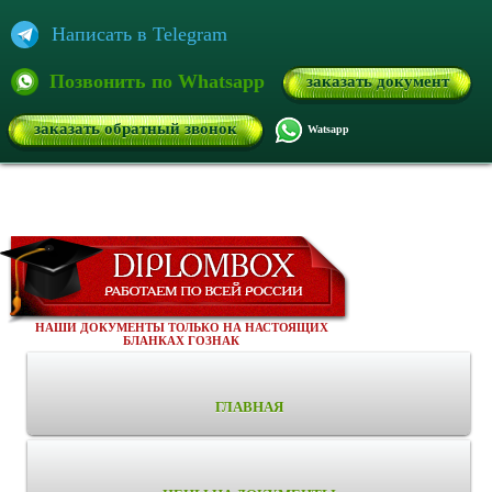
Написать в Telegram
Позвонить по Whatsapp
заказать документ
заказать обратный звонок
Watsapp
НАШИ ДОКУМЕНТЫ ТОЛЬКО НА НАСТОЯЩИХ
БЛАНКАХ ГОЗНАК
ГЛАВНАЯ