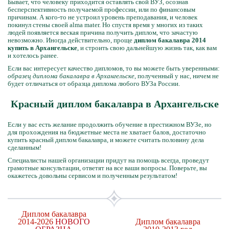
Бывает, что человеку приходится оставлять свой ВУЗ, осознав
бесперспективность получаемой профессии, или по финансовым
причинам. А кого-то не устроил уровень преподавания, и человек
покинул стены своей alma mater. Но спустя время у многих из таких
людей появляется веская причина получить диплом, что зачастую
невозможно. Иногда действительно, проще
диплом бакалавра 2014
купить в Архангельске
, и строить свою дальнейшую жизнь так, как вам
и хотелось ранее.
Если вас интересует качество дипломов, то вы можете быть уверенными:
образец диплома бакалавра в Архангельске
, полученный у нас, ничем не
будет отличаться от образца диплома любого ВУЗа России.
Красный диплом бакалавра в Архангельске
Если у вас есть желание продолжить обучение в престижном ВУЗе, но
для прохождения на бюджетные места не хватает балов, достаточно
купить красный диплом бакалавра, и можете считать половину дела
сделанным!
Специалисты нашей организации придут на помощь всегда, проведут
грамотные консультации, ответят на все ваши вопросы. Поверьте, вы
окажетесь довольны сервисом и полученным результатом!
Диплом бакалавра
2014-2026
НОВОГО
Диплом бакалавра