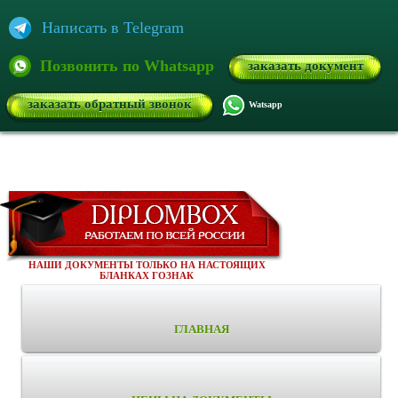
Написать в Telegram
Позвонить по Whatsapp
заказать документ
заказать обратный звонок
Watsapp
НАШИ ДОКУМЕНТЫ ТОЛЬКО НА НАСТОЯЩИХ
БЛАНКАХ ГОЗНАК
ГЛАВНАЯ