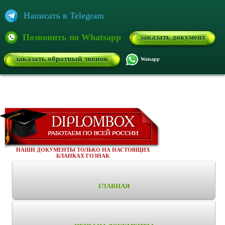
Написать в Telegram
Позвонить по Whatsapp
заказать документ
заказать обратный звонок
Watsapp
НАШИ ДОКУМЕНТЫ ТОЛЬКО НА НАСТОЯЩИХ
БЛАНКАХ ГОЗНАК
ГЛАВНАЯ