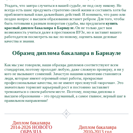
Угадать, что завтра случиться в вашей судьбе, не под силу никому. Но
всегда есть шанс продумать стратегию своей жизни и составить хотя бы
приблизительный план дальнейших действий. И понимать, что рано или
поздно вопрос о высшем образовании встанет ребром. Для того, чтобы
быть готовыми к разным поворотам судьбы, мы предлагаем
купить
красный диплом бакалавра в Барнауле.
Он не только даст вам
возможность учиться далее в престижном ВУЗе, но и заставит вашего
работодателя посмотреть на вас по-новому, оценить ваши деловые
качества и знания.
Образец диплома бакалавра в Барнауле
Как мы уже говорили, наши образцы дипломов соответствуют всем
стандартам, поэтому проходят любую, даже сложную проверку, и ни у
кого не вызывают сомнений. Зачастую нашими клиентами становятся
люди, которые имеют огромный опыт работы, прекрасные
профессиональные качества, но не имеют пресловутой «корочки». Это
значительно тормозит карьерный рост и постоянно заставляет
тревожиться о своем рабочем месте. Поэтому, покупка диплома о
высшем образовании – это продуманный, а самое главное, верный шаг в
правильном направлении!
Диплом бакалавра
2014-2026
НОВОГО
Диплом бакалавра
ОБРАЗЦА
2010-2013 год