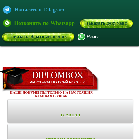
Написать в Telegram
Позвонить по Whatsapp
заказать документ
заказать обратный звонок
Watsapp
НАШИ ДОКУМЕНТЫ ТОЛЬКО НА НАСТОЯЩИХ
БЛАНКАХ ГОЗНАК
ГЛАВНАЯ