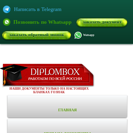
Написать в Telegram
Позвонить по Whatsapp
заказать документ
заказать обратный звонок
Watsapp
НАШИ ДОКУМЕНТЫ ТОЛЬКО НА НАСТОЯЩИХ
БЛАНКАХ ГОЗНАК
ГЛАВНАЯ