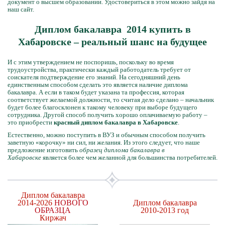
документ о высшем образовании. Удостовериться в этом можно зайдя на
наш сайт.
Диплом бакалавра 2014 купить в
Хабаровске – реальный шанс на будущее
И с этим утверждением не поспоришь, поскольку во время
трудоустройства, практически каждый работодатель требует от
соискателя подтверждение его знаний. На сегодняшний день
единственным способом сделать это является наличие диплома
бакалавра. А если в таком будет указана та профессия, которая
соответствует желаемой должности, то считая дело сделано – начальник
будет более благосклонен к такому человеку при выборе будущего
сотрудника. Другой способ получить хорошо оплачиваемую работу –
это приобрести
красный диплом бакалавра в Хабаровске
.
Естественно, можно поступить в ВУЗ и обычным способом получить
заветную «корочку» ни сил, ни желания. Из этого следует, что наше
предложение изготовить
образец диплома бакалавра в
Хабаровске
является более чем желанной для большинства потребителей.
Диплом бакалавра
2014-2026
НОВОГО
Диплом бакалавра
ОБРАЗЦА
2010-2013 год
Киржач