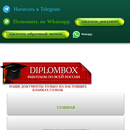
Написать в Telegram
Позвонить по Whatsapp
заказать документ
заказать обратный звонок
Watsapp
НАШИ ДОКУМЕНТЫ ТОЛЬКО НА НАСТОЯЩИХ
БЛАНКАХ ГОЗНАК
ГЛАВНАЯ