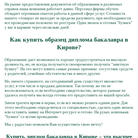
На рынке предоставления документов об образовании и различных
справок наша компания работает давно. Персонал фирмы обучен
обладает огромным опытов работы в данной сфере услуг. Стоимость
нашего «товара» не выходит за пределы разумного, при необходимости
все проводим как положено по реестрам. Один звонок и готовая "бумага"
у вас в кармане через несколько дней.
Как купить образец диплома бакалавра в
Кирове?
Образование дает возможность хорошо трудоустроиться на высокую
должность, но, не всегда получается своевременно получить "заветную
бумагу". На это могут влиять самые разные причины: отсутствие средств
у родителей, семейные обстоятельства и много других.
Но, ничего страшного, на сегодняшний день существует множество
услуг, в том числе и продажа дипломов. Так почему же ею не
воспользоваться, если необходимо свидетельство, которое раньше не
удалось получить мы всегда готовы его предоставить по вашей просьбе.
Зачем тратить время и нервы, если все можно решить одним днем. Для
этого необходимо определиться со специальностью, сделать один звонок
или оставить заявку на Интернет-ресурсе и готово. На руках новенькая
"бумага" со всеми проводками.
Мы с радостью поможем Вам осуществить свою мечту!
Купить диплом бакалавра в Кирове – это высшее