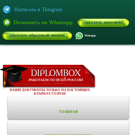
Написать в Telegram
Позвонить по Whatsapp
заказать документ
заказать обратный звонок
Watsapp
НАШИ ДОКУМЕНТЫ ТОЛЬКО НА НАСТОЯЩИХ
БЛАНКАХ ГОЗНАК
ГЛАВНАЯ