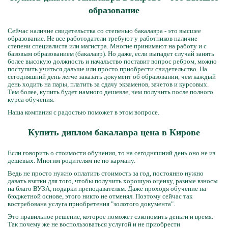
образование
Сейчас наличие свидетельства со степенью бакалавра - это высшее
образование. Не все работодатели требуют у работников наличие
степени специалиста или магистра. Многие принимают на работу и с
базовым образованием (бакалавр). Но даже, если выпадет случай занять
более высокую должность и начальство поставит вопрос ребром, можно
поступить учиться дальше или просто приобрести свидетельство. На
сегодняшний день легче заказать документ об образовании, чем каждый
день ходить на пары, платить за сдачу экзаменов, зачетов и курсовых.
Тем более, купить будет намного дешевле, чем получить после полного
курса обучения.
Наша компания с радостью поможет в этом вопросе.
Купить диплом бакалавра цена в Кирове
Если говорить о стоимости обучения, то на сегодняшний день оно не из
дешевых. Многим родителям не по карману.
Ведь не просто нужно оплатить стоимость за год, постоянно нужно
давать взятки для того, чтобы получить хорошую оценку, разные взносы
на благо ВУЗА, подарки преподавателям. Даже проходя обучение на
бюджетной основе, этого никто не отменял. Поэтому сейчас так
востребована услуга приобретения "золотого документа".
Это правильное решение, которое поможет сэкономить деньги и время.
Так почему же не воспользоваться услугой и не приобрести