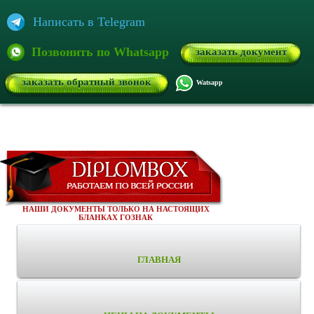
Написать в Telegram
Позвонить по Whatsapp
заказать документ
заказать обратный звонок
Watsapp
НАШИ ДОКУМЕНТЫ ТОЛЬКО НА НАСТОЯЩИХ
БЛАНКАХ ГОЗНАК
ГЛАВНАЯ