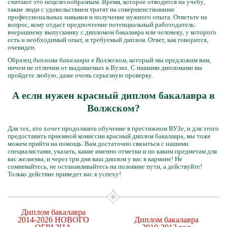
считают это нецелесообразным. Время, которое отводится на учебу,
такие люди с удовольствием тратят на совершенствование
профессиональных навыков и получение нужного опыта. Ответьте на
вопрос, кому отдаст предпочтение потенциальный работодатель:
вчерашнему выпускнику с дипломом бакалавра или человеку, у которого
есть и необходимый опыт, и требуемый диплом. Ответ, как говорится,
очевиден.
Образец
диплома бакалавра в Волжском
, который мы предложим вам,
ничем не отличим от выдаваемых в Вузах. С нашими дипломами вы
пройдете любую, даже очень серьезную проверку.
А если нужен красный диплом бакалавра в
Волжском?
Для тех, кто хочет продолжить обучение в престижном ВУЗе, и для этого
предоставить приемной комиссии красный диплом бакалавра, мы тоже
можем прийти на помощь. Вам достаточно связаться с нашими
специалистами, указать, какие именно отметки и по каким предметам для
вас желаемы, и через три дня ваш диплом у вас в кармане! Не
сомневайтесь, не останавливайтесь на половине пути, а действуйте!
Только действие приведет вас к успеху!
Диплом бакалавра
2014-2026
НОВОГО
Диплом бакалавра