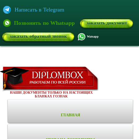
Написать в Telegram
Позвонить по Whatsapp
заказать документ
заказать обратный звонок
Watsapp
НАШИ ДОКУМЕНТЫ ТОЛЬКО НА НАСТОЯЩИХ
БЛАНКАХ ГОЗНАК
ГЛАВНАЯ