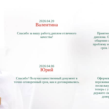
2026.04.20
Валентина
Спасибо за вашу работу,диплом отличного
Приятно
качества!
диплома. О
общения с
проблему и
срок.
2026.04.06
Юрий
Спасибо! Получил качественный документ в
Оформля
точно оговоренный срок, как и договаривались.
переживан
поскольку
теперь с 
держите св
дове