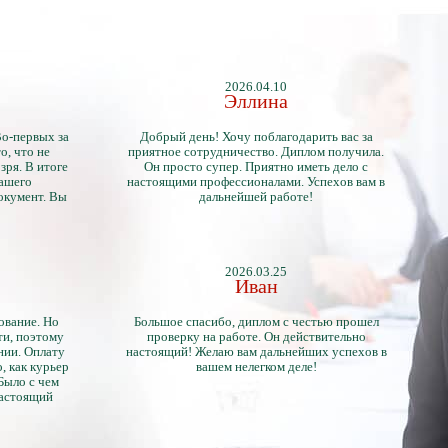
2026.04.10
Эллина
Во-первых за
Добрый день! Хочу поблагодарить вас за
о, что не
приятное сотрудничество. Диплом получила.
зря. В итоге
Он просто супер. Приятно иметь дело с
нашего
настоящими профессионалами. Успехов вам в
окумент. Вы
дальнейшей работе!
2026.03.25
Иван
ование. Но
Большое спасибо, диплом с честью прошел
ти, поэтому
проверку на работе. Он действительно
нии. Оплату
настоящий! Желаю вам дальнейших успехов в
, как курьер
вашем нелегком деле!
 Было с чем
настоящий
тличий с
ентами.