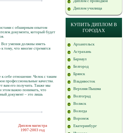
Диплом с проводкой
Диплом училища
д
КУПИТЬ ДИПЛОМ В
листами с обширным опытом
ГОРОДАХ
телем документа, который будет
ов.
. Все умения должны иметь
Архангельск
 к тому, что многие стремятся
Астрахань
Барнаул
Белгород
Брянск
 к себе отношение. Челок с таким
вои профессиональные качества.
Владивосток
т вам его получить. Также мы
Верхняя Пышма
и этом важно понимать, что
нный документ – это лишь
Волгоград
Волжск
Вологда
Воронеж
Диплом магистра
Екатеринбург
1997-2003 год