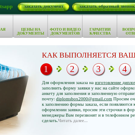
tsapp
заказать документ
заказать обратный звонок
АЯ
ЦЕНЫ НА
ФОТО И ВИДЕО
ГАРАНТИИ
ВОПР
ДОКУМЕНТЫ
ДОКУМЕНТОВ
КАЧЕСТВА
ОТВ
КАК ВЫПОЛНЯЕТСЯ ВАШ
1
2
3
4
Для оформления заказа на
изготовление дипло
заполнить форму заявки у нас на сайте оформл
анкету для заполнения и заполненную отправи
почту:
diplomsbox2000@gmail.com
Просим оче
к заполнению формы заказа, если появляются 
оформлении заявки, просим эти строчки в фор
менеджеры Вам перезвонят и в телефонном р
сделать.
Читать далее...