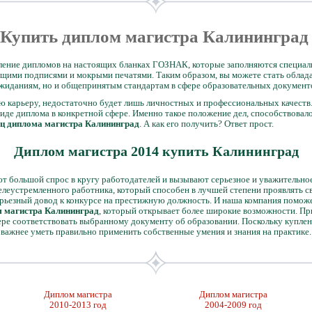
Купить диплом магистра Калинингра
вление дипломов на настоящих бланках ГОЗНАК, которые заполняются специа
щими подписями и мокрыми печатями. Таким образом, вы можете стать облада
ожиданиям, но и общепринятым стандартам в сфере образовательных документ
 карьеру, недостаточно будет лишь личностных и профессиональных качеств
де диплома в конкретной сфере. Именно такое положение дел, способствовало
ец диплома магистра Калининград
. А как его получить? Ответ прост.
Диплом магистра 2014 купить Калининград
т большой спрос в кругу работодателей и вызывают серьезное и уважительное
елеустремленного работника, который способен в лучшей степени проявлять с
ерьезный довод к конкурсе на престижную должность. И наша компания поможе
 магистра Калининград
, который открывает более широкие возможности. Пр
ере соответствовать выбранному документу об образовании. Поскольку купле
 важнее уметь правильно применить собственные умения и знания на практике.
Диплом магистра
Диплом магистра
2010-2013 год
2004-2009 год