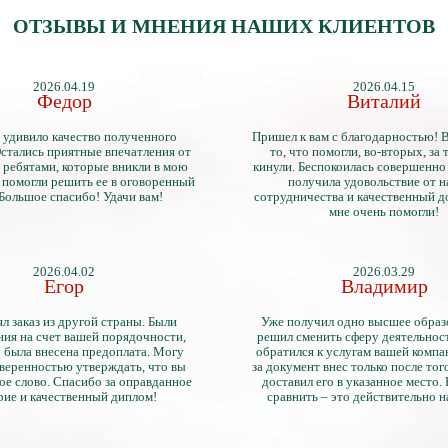
ОТЗЫВЫ И МНЕНИЯ НАШИХ КЛИЕНТОВ
2026.04.19
2026.04.15
Федор
Виталий
 удивило качество полученного
Пришел к вам с благодарностью! 
стались приятные впечатления от
то, что помогли, во-вторых, за т
 ребятами, которые вникли в мою
кинули. Беспокоилась совершенно 
 помогли решить ее в оговоренный
получила удовольствие от 
 Большое спасибо! Удачи вам!
сотрудничества и качественный д
мне очень помогли!
2026.04.02
2026.03.29
Егор
Владимир
л заказ из другой страны. Были
Уже получил одно высшее образ
ия на счет вашей порядочности,
решил сменить сферу деятельнос
 была внесена предоплата. Могу
обратился к услугам вашей компа
уверенностью утверждать, что вы
за документ внес только после того
ое слово. Спасибо за оправданное
доставил его в указанное место.
рие и качественный диплом!
сравнить – это действительно 
диплом. Он не имеет никаких о
официально выданными докум