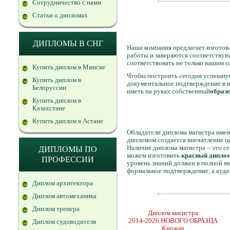
Сотрудничество с нами
Статьи о дипломах
ДИПЛОМЫ В СНГ
Наша компания предлагает изгото
работы и заверяются соответствую
соответствовать не только вашим 
Купить диплом в Минске
Чтобы построить сегодня успешную
Купить диплом в
документальное подтверждение в ви
Белоруссии
иметь на руках собственный
образ
Купить диплом в
Казахстане
Купить диплом в Астане
Обладатели диплома магистра имею
дипломом создается впечатление ц
Наличие диплома магистра – это с
ДИПЛОМЫ ПО
можем изготовить
красный диплом
ПРОФЕССИИ
уровень знаний должен в полной м
формальное подтверждение, а куда
Диплом архитектора
Диплом автомеханика
Диплом тренера
Диплом магистра
2014-2026
НОВОГО ОБРАЗЦА
Диплом судоводителя
Киржач