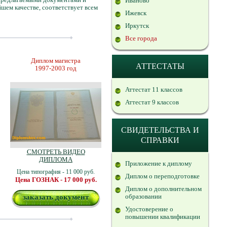
Иваново
шем качестве, соответствует всем
Ижевск
Иркутск
Все города
Диплом магистра
АТТЕСТАТЫ
1997-2003 год
Аттестат 11 классов
Аттестат 9 классов
СВИДЕТЕЛЬСТВА И
СПРАВКИ
СМОТРЕТЬ ВИДЕО
ДИПЛОМА
Приложение к диплому
Цена типография - 11 000 руб.
Диплом о переподготовке
Цена ГОЗНАК - 17 000 руб.
Диплом о дополнительном
образовании
заказать документ
Удостоверение о
повышении квалификации