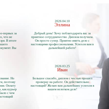
2026.04.10
Эллина
Во-первых за
Добрый день! Хочу поблагодарить вас за
о, что не
приятное сотрудничество. Диплом получила.
зря. В итоге
Он просто супер. Приятно иметь дело с
нашего
настоящими профессионалами. Успехов вам в
окумент. Вы
дальнейшей работе!
2026.03.25
Иван
ование. Но
Большое спасибо, диплом с честью прошел
ти, поэтому
проверку на работе. Он действительно
нии. Оплату
настоящий! Желаю вам дальнейших успехов в
, как курьер
вашем нелегком деле!
 Было с чем
настоящий
тличий с
ентами.