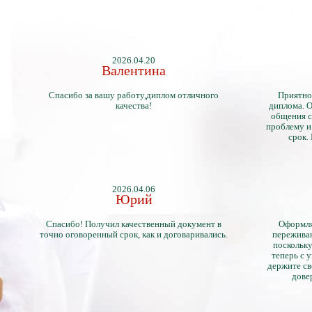
2026.04.20
Валентина
Спасибо за вашу работу,диплом отличного
Приятно
качества!
диплома. О
общения с
проблему и
срок.
2026.04.06
Юрий
Спасибо! Получил качественный документ в
Оформля
точно оговоренный срок, как и договаривались.
переживан
поскольку
теперь с 
держите св
дове