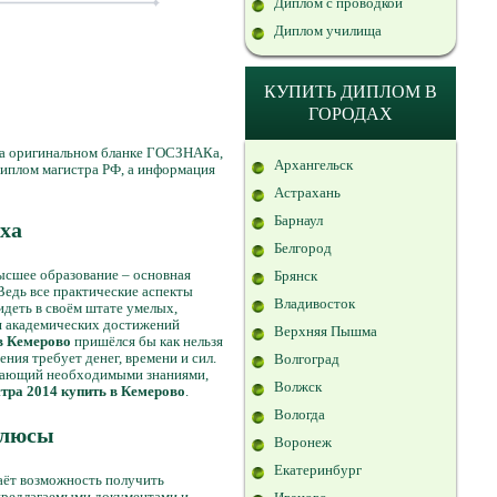
Диплом с проводкой
Диплом училища
КУПИТЬ ДИПЛОМ В
?
ГОРОДАХ
на оригинальном бланке ГОСЗНАКа,
Архангельск
диплом магистра РФ, а информация
Астрахань
Барнаул
ха
Белгород
высшее образование – основная
Брянск
Ведь все практические аспекты
Владивосток
идеть в своём штате умелых,
ся академических достижений
Верхняя Пышма
в Кемерово
пришёлся бы как нельзя
ния требует денег, времени и сил.
Волгоград
ладающий необходимыми знаниями,
Волжск
тра 2014 купить в Кемерово
.
Вологда
плюсы
Воронеж
Екатеринбург
аёт возможность получить
 предлагаемыми документами и