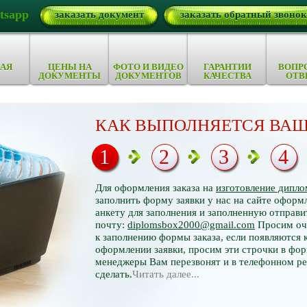
tsapp
заказать документ
заказать обратный звонок
АЯ
ЦЕНЫ НА
ФОТО И ВИДЕО
ГАРАНТИИ
ВОПР
ДОКУМЕНТЫ
ДОКУМЕНТОВ
КАЧЕСТВА
ОТВ
КАК ВЫПОЛНЯЕТСЯ ВАШ
1
2
3
4
Для оформления заказа на
изготовление дипло
заполнить форму заявки у нас на сайте оформл
анкету для заполнения и заполненную отправи
почту:
diplomsbox2000@gmail.com
Просим оче
к заполнению формы заказа, если появляются 
оформлении заявки, просим эти строчки в фор
менеджеры Вам перезвонят и в телефонном р
сделать.
Читать далее...