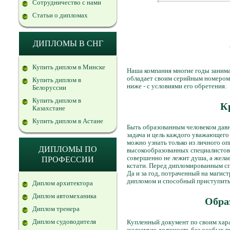
Сотрудничество с нами
Статьи о дипломах
ДИПЛОМЫ В СНГ
Купить диплом в Минске
Наша компания многие годы заним
обладает своим серийным номером 
Купить диплом в
ниже - с условиями его обретения.
Белоруссии
Купить диплом в
К
Казахстане
Купить диплом в Астане
Быть образованным человеком давно
задача и цель каждого уважающего 
можно узнать только из личного оп
ДИПЛОМЫ ПО
высокообразованных специалистов,
совершенно не лежит душа, а желае
ПРОФЕССИИ
кстати. Перед дипломированным спе
Да и за год, потраченный на маги
дипломом и способный приступить
Диплом архитектора
Диплом автомеханика
Обра
Диплом тренера
Диплом судоводителя
Купленный документ по своим хара
желаемую должность без особых пр