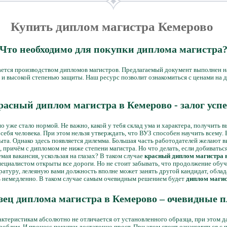
Купить диплом магистра Кемерово
Что необходимо для покупки диплома магистра
ается производством дипломов магистров. Предлагаемый документ выполнен 
и высокой степенью защиты. Наш ресурс позволит ознакомиться с ценами на 
расный диплом магистра в Кемерово - залог успе
 уже стало нормой. Не важно, какой у тебя склад ума и характера, получить 
себя человека. При этом нельзя утверждать, что ВУЗ способен научить всему. 
ыта. Однако здесь появляется дилемма. Большая часть работодателей желают в
 причём с дипломом не ниже степени магистра. Но что делать, если добивать
мая вакансия, ускользая на глазах? В таком случае
красный диплом магистра 
циалистом открыты все дороги. Но не стоит забывать, что продолжение обуче
стратуру, лелеяную вами должность вполне может занять другой кандидат, об
 немедленно. В таком случае самым очевидным решением будет
диплом магис
зец диплома магистра в Кемерово – очевидные 
ктеристикам абсолютно не отличается от установленного образца, при этом д
облем. И процесс покупки достаточно прост. При этом стоит ознакомиться с