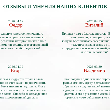
ОТЗЫВЫ И МНЕНИЯ НАШИХ КЛИЕНТОВ
2026.04.19
2026.04.15
Федор
Виталий
 удивило качество полученного
Пришел к вам с благодарностью! 
стались приятные впечатления от
то, что помогли, во-вторых, за т
 ребятами, которые вникли в мою
кинули. Беспокоилась совершенно 
 помогли решить ее в оговоренный
получила удовольствие от 
 Большое спасибо! Удачи вам!
сотрудничества и качественный д
мне очень помогли!
2026.04.02
2026.03.29
Егор
Владимир
л заказ из другой страны. Были
Уже получил одно высшее образ
ия на счет вашей порядочности,
решил сменить сферу деятельнос
 была внесена предоплата. Могу
обратился к услугам вашей компа
уверенностью утверждать, что вы
за документ внес только после того
ое слово. Спасибо за оправданное
доставил его в указанное место.
рие и качественный диплом!
сравнить – это действительно 
диплом. Он не имеет никаких о
официально выданными докум