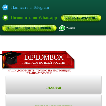
Написать в Telegram
Позвонить по Whatsapp
заказать документ
заказать обратный звонок
Watsapp
НАШИ ДОКУМЕНТЫ ТОЛЬКО НА НАСТОЯЩИХ
БЛАНКАХ ГОЗНАК
ГЛАВНАЯ