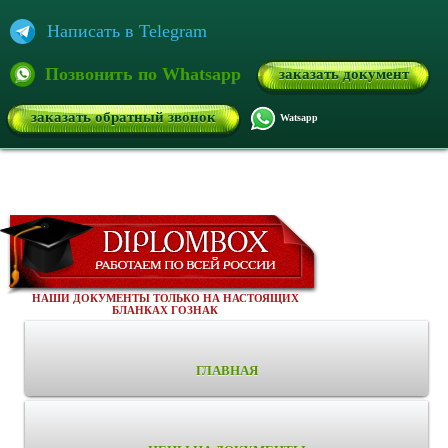
Написать в Telegram
Позвонить по Whatsapp
заказать документ
заказать обратный звонок
Watsapp
НАШИ ДОКУМЕНТЫ ТОЛЬКО НА НАСТОЯЩИХ
БЛАНКАХ ГОЗНАК
ГЛАВНАЯ