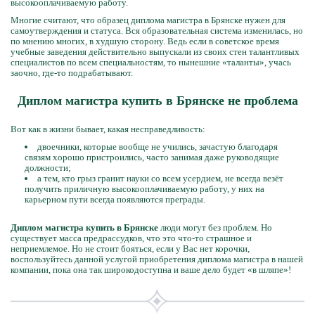
высокооплачиваемую работу.
Многие считают, что образец диплома магистра в Брянске нужен для
самоутверждения и статуса. Вся образовательная система изменилась, но
по мнению многих, в худшую сторону. Ведь если в советское время
учебные заведения действительно выпускали из своих стен талантливых
специалистов по всем специальностям, то нынешние «таланты», учась
заочно, где-то подрабатывают.
Диплом магистра купить в Брянске не проблема
Вот как в жизни бывает, какая несправедливость:
двоечники, которые вообще не учились, зачастую благодаря
связям хорошо пристроились, часто занимая даже руководящие
должности;
а тем, кто грыз гранит науки со всем усердием, не всегда везёт
получить приличную высокооплачиваемую работу, у них на
карьерном пути всегда появляются преграды.
Диплом магистра купить в Брянске
люди могут без проблем. Но
существует масса предрассудков, что это что-то страшное и
неприемлемое. Но не стоит бояться, если у Вас нет корочки,
воспользуйтесь данной услугой приобретения диплома магистра в нашей
компании, пока она так широкодоступна и ваше дело будет «в шляпе»!