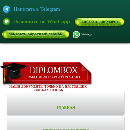
Написать в Telegram
Позвонить по Whatsapp
заказать документ
заказать обратный звонок
Watsapp
НАШИ ДОКУМЕНТЫ ТОЛЬКО НА НАСТОЯЩИХ
БЛАНКАХ ГОЗНАК
ГЛАВНАЯ