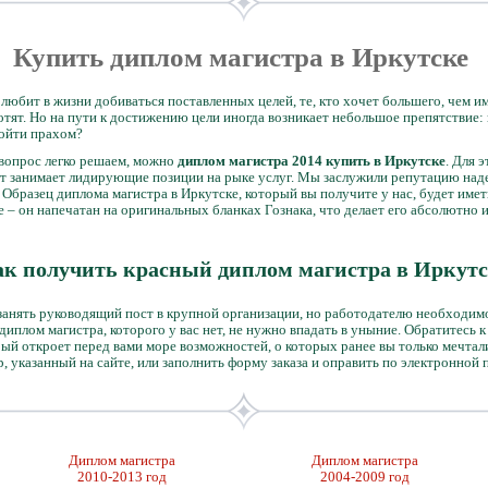
Купить диплом магистра в Иркутске
любит в жизни добиваться поставленных целей, те, кто хочет большего, чем и
 хотят. Но на пути к достижению цели иногда возникает небольшое препятствие
пойти прахом?
 вопрос легко решаем, можно
диплом магистра 2014 купить в Иркутске
. Для 
ет занимает лидирующие позиции на рыке услуг. Мы заслужили репутацию над
Образец диплома магистра в Иркутске, который вы получите у нас, будет имет
е – он напечатан на оригинальных бланках Гознака, что делает его абсолютно
к получить красный диплом магистра в Иркут
 занять руководящий пост в крупной организации, но работодателю необходим
иплом магистра, которого у вас нет, не нужно впадать в уныние. Обратитесь к н
ый откроет перед вами море возможностей, о которых ранее вы только мечтали
р, указанный на сайте, или заполнить форму заказа и оправить по электронной
Диплом магистра
Диплом магистра
2010-2013 год
2004-2009 год