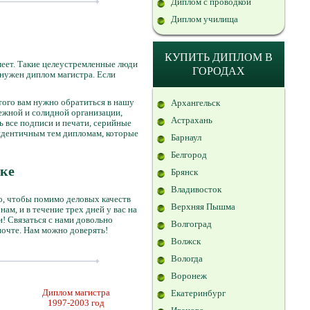
Диплом с проводкой
Диплом училища
КУПИТЬ ДИПЛОМ В
меет. Такие целеустремленные люди
ГОРОДАХ
: нужен диплом магистра. Если
этого вам нужно обратиться в нашу
Архангельск
ежной и солидной организации,
Астрахань
ь все подписи и печати, серийные
 идентичным тем дипломам, которые
Барнаул
Белгород
ске
Брянск
Владивосток
о, чтобы помимо деловых качеств
Верхняя Пышма
ам, и в течение трех дней у вас на
! Связаться с нами довольно
Волгоград
 почте. Нам можно доверять!
Волжск
Вологда
Воронеж
Диплом магистра
Екатеринбург
1997-2003 год