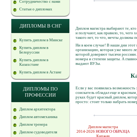
Сотрудничество с нами
Статьи о дипломах
ДИПЛОМЫ В СНГ
Диплом магистра выбирают те, кто 
и получают, как правило, то, чего
такого нет, то что, мечты должны 
Купить диплом в Минске
Ни в коем случае! В наши дни этот
Купить диплом в
организацию, которая уже много л
Белоруссии
которой доверяют тысячи россиян. 
номера и степени защиты. А главно
Купить диплом в
выдают ВУЗы.
Казахстане
Купить диплом в Астане
Ка
Если у вас появилась возможность
ДИПЛОМЫ ПО
соискатель обладал еще и красным д
ПРОФЕССИИ
руках будет красный диплом, котор
просто: стоит только набрать номе
Диплом архитектора
Диплом автомеханика
Диплом тренера
Диплом магистра
2014-2026
НОВОГО ОБРАЗЦА
Диплом судоводителя
Киржач