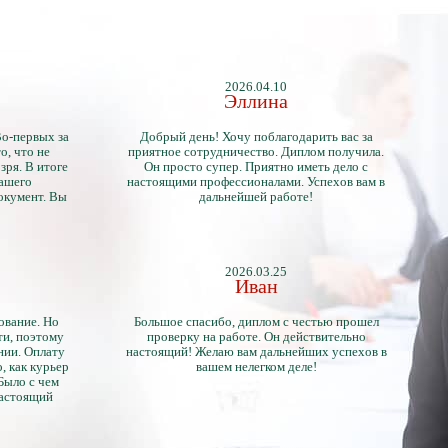
2026.04.10
Эллина
Во-первых за
Добрый день! Хочу поблагодарить вас за
о, что не
приятное сотрудничество. Диплом получила.
зря. В итоге
Он просто супер. Приятно иметь дело с
нашего
настоящими профессионалами. Успехов вам в
окумент. Вы
дальнейшей работе!
2026.03.25
Иван
ование. Но
Большое спасибо, диплом с честью прошел
ти, поэтому
проверку на работе. Он действительно
нии. Оплату
настоящий! Желаю вам дальнейших успехов в
, как курьер
вашем нелегком деле!
 Было с чем
настоящий
тличий с
ентами.