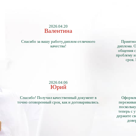
2026.04.20
Валентина
Спасибо за вашу работу,диплом отличного
Приятно
качества!
диплома. О
общения с
проблему и
срок.
2026.04.06
Юрий
Спасибо! Получил качественный документ в
Оформля
точно оговоренный срок, как и договаривались.
переживан
поскольку
теперь с 
держите св
дове