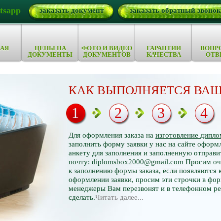
tsapp
заказать документ
заказать обратный звонок
АЯ
ЦЕНЫ НА
ФОТО И ВИДЕО
ГАРАНТИИ
ВОПР
ДОКУМЕНТЫ
ДОКУМЕНТОВ
КАЧЕСТВА
ОТВ
КАК ВЫПОЛНЯЕТСЯ ВАШ
1
2
3
4
Для оформления заказа на
изготовление дипло
заполнить форму заявки у нас на сайте оформл
анкету для заполнения и заполненную отправи
почту:
diplomsbox2000@gmail.com
Просим оче
к заполнению формы заказа, если появляются 
оформлении заявки, просим эти строчки в фор
менеджеры Вам перезвонят и в телефонном р
сделать.
Читать далее...