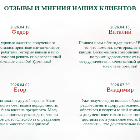
ОТЗЫВЫ И МНЕНИЯ НАШИХ КЛИЕНТОВ
2026.04.19
2026.04.15
Федор
Виталий
 удивило качество полученного
Пришел к вам с благодарностью! 
стались приятные впечатления от
то, что помогли, во-вторых, за т
 ребятами, которые вникли в мою
кинули. Беспокоилась совершенно 
 помогли решить ее в оговоренный
получила удовольствие от 
 Большое спасибо! Удачи вам!
сотрудничества и качественный д
мне очень помогли!
2026.04.02
2026.03.29
Егор
Владимир
л заказ из другой страны. Были
Уже получил одно высшее образ
ия на счет вашей порядочности,
решил сменить сферу деятельнос
 была внесена предоплата. Могу
обратился к услугам вашей компа
уверенностью утверждать, что вы
за документ внес только после того
ое слово. Спасибо за оправданное
доставил его в указанное место.
рие и качественный диплом!
сравнить – это действительно 
диплом. Он не имеет никаких о
официально выданными докум