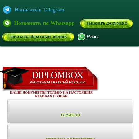
Написать в Telegram
Позвонить по Whatsapp
заказать документ
заказать обратный звонок
Watsapp
НАШИ ДОКУМЕНТЫ ТОЛЬКО НА НАСТОЯЩИХ
БЛАНКАХ ГОЗНАК
ГЛАВНАЯ