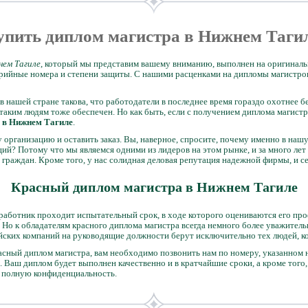
упить диплом магистра в Нижнем Таги
нем Тагиле
, который мы представим вашему вниманию, выполнен на оригинальн
ерийные номера и степени защиты. С нашими расценками на дипломы магистр
в нашей стране такова, что работодатели в последнее время гораздо охотнее 
таким людям тоже обеспечен. Но как быть, если с получением диплома магистр
ь в Нижнем Тагиле
.
 организацию и оставить заказ. Вы, наверное, спросите, почему именно в наш
ий? Потому что мы являемся одними из лидеров на этом рынке, и за много лет
 граждан. Кроме того, у нас солидная деловая репутация надежной фирмы, и с
Красный диплом магистра в Нижнем Тагиле
аботник проходит испытательный срок, в ходе которого оцениваются его про
. Но к обладателям красного диплома магистра всегда немного более уважитель
йских компаний на руководящие должности берут исключительно тех людей, к
асный диплом магистра, вам необходимо позвонить нам по номеру, указанном н
. Ваш диплом будет выполнен качественно и в кратчайшие сроки, а кроме того
 полную конфиденциальность.