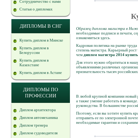
Сотрудничество с нами
Статьи о дипломах
К
ДИПЛОМЫ В СНГ
Образец диплома магистра в Ниж
необходимые подписи и печати, с
ознакомиться здесь.
Купить диплом в Минске
Кадровая политика на рынке труда 
Купить диплом в
степень магистра. Карьерный рост 
Белоруссии
чем
диплом магистра 2014 купит
Купить диплом в
Для этого нужно обратиться в нашу
Казахстане
объявлениями различных организац
признательность тысяч российских
Купить диплом в Астане
ДИПЛОМЫ ПО
ПРОФЕССИИ
В любой крупной компании новый р
а также умение работать в команде
руководства. В большинстве росси
Диплом архитектора
Поэтому, если вы хотите купить кр
Диплом автомеханика
отправить ее по электронной почте
необходимые гарантии и сохраним
Диплом тренера
Диплом судоводителя