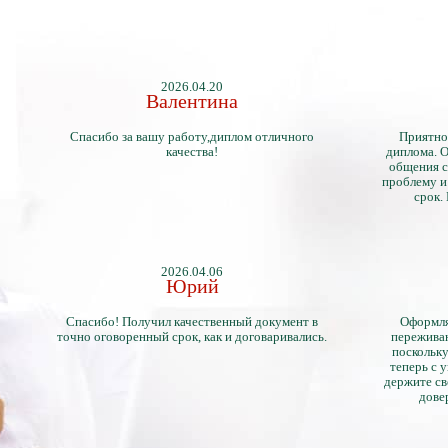
2026.04.20
Валентина
Спасибо за вашу работу,диплом отличного
Приятно
качества!
диплома. О
общения с
проблему и
срок.
2026.04.06
Юрий
Спасибо! Получил качественный документ в
Оформля
точно оговоренный срок, как и договаривались.
переживан
поскольку
теперь с 
держите св
дове