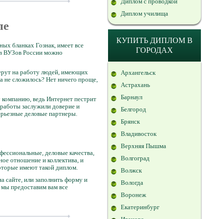
Диплом с проводкой
Диплом училища
ле
КУПИТЬ ДИПЛОМ В
ых бланках Гознак, имеет все
ГОРОДАХ
ов ВУЗов России можно
берут на работу людей, имеющих
Архангельск
а не сложилось? Нет ничего проще,
Астрахань
Барнаул
у компанию, ведь Интернет пестрит
 работы заслужили доверие и
Белгород
ерьезные деловые партнеры.
Брянск
Владивосток
Верхняя Пышма
фессиональные, деловые качества,
Волгоград
ное отношение и коллектива, и
оторые имеют такой диплом.
Волжск
а сайте, или заполнить форму и
Вологда
, мы предоставим вам все
Воронеж
Екатеринбург