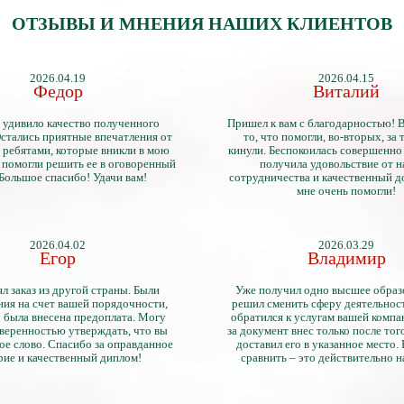
ОТЗЫВЫ И МНЕНИЯ НАШИХ КЛИЕНТОВ
2026.04.19
2026.04.15
Федор
Виталий
 удивило качество полученного
Пришел к вам с благодарностью! 
стались приятные впечатления от
то, что помогли, во-вторых, за т
 ребятами, которые вникли в мою
кинули. Беспокоилась совершенно 
 помогли решить ее в оговоренный
получила удовольствие от 
 Большое спасибо! Удачи вам!
сотрудничества и качественный д
мне очень помогли!
2026.04.02
2026.03.29
Егор
Владимир
л заказ из другой страны. Были
Уже получил одно высшее образ
ия на счет вашей порядочности,
решил сменить сферу деятельнос
 была внесена предоплата. Могу
обратился к услугам вашей компа
уверенностью утверждать, что вы
за документ внес только после того
ое слово. Спасибо за оправданное
доставил его в указанное место.
рие и качественный диплом!
сравнить – это действительно 
диплом. Он не имеет никаких о
официально выданными докум