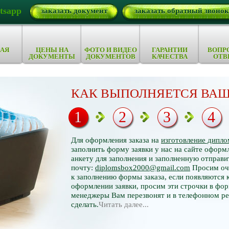
tsapp
заказать документ
заказать обратный звонок
АЯ
ЦЕНЫ НА
ФОТО И ВИДЕО
ГАРАНТИИ
ВОПР
ДОКУМЕНТЫ
ДОКУМЕНТОВ
КАЧЕСТВА
ОТВ
КАК ВЫПОЛНЯЕТСЯ ВАШ
1
2
3
4
Для оформления заказа на
изготовление дипло
заполнить форму заявки у нас на сайте оформл
анкету для заполнения и заполненную отправи
почту:
diplomsbox2000@gmail.com
Просим оче
к заполнению формы заказа, если появляются 
оформлении заявки, просим эти строчки в фор
менеджеры Вам перезвонят и в телефонном р
сделать.
Читать далее...