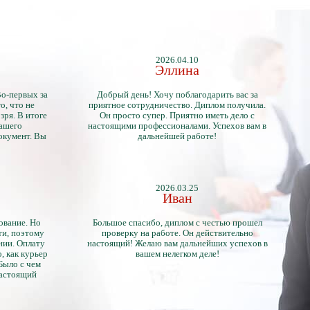
2026.04.10
Эллина
Во-первых за
Добрый день! Хочу поблагодарить вас за
о, что не
приятное сотрудничество. Диплом получила.
зря. В итоге
Он просто супер. Приятно иметь дело с
нашего
настоящими профессионалами. Успехов вам в
окумент. Вы
дальнейшей работе!
2026.03.25
Иван
ование. Но
Большое спасибо, диплом с честью прошел
ти, поэтому
проверку на работе. Он действительно
нии. Оплату
настоящий! Желаю вам дальнейших успехов в
, как курьер
вашем нелегком деле!
 Было с чем
настоящий
тличий с
ентами.