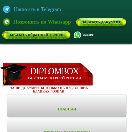
Написать в Telegram
Позвонить по Whatsapp
заказать документ
заказать обратный звонок
Watsapp
НАШИ ДОКУМЕНТЫ ТОЛЬКО НА НАСТОЯЩИХ
БЛАНКАХ ГОЗНАК
ГЛАВНАЯ