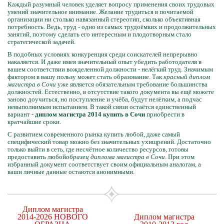
Каждый разумный человек уделяет вопросу применения своих трудовых
умений значительное внимание. Желание трудиться в почитаемой
организации ни столько навязанный стереотип, сколько объективная
потребность. Ведь, труд - одно из самых трудоёмких и продолжительных
занятий, поэтому сделать его интересным и плодотворным стало
стратегической задачей.
В подобных условиях конкуренция среди соискателей непрерывно
накаляется. И даже имея значительный опыт убедить работодателя в
вашем соответствии вожделенной должности - нелёгкий труд. Значимым
фактором в вашу пользу может стать образование. Так
красный диплом
магистра в Сочи
уже является обязательным требование большинства
должностей. Естественно, в отсутствие такого документа вы ещё можете
заново доучиться, но поступление и учёба, будут нелёгким, а подчас
невыполнимым испытанием. В такой связи остаётся единственный
вариант -
диплом магистра 2014 купить в Сочи
приобрести в
кратчайшие сроки.
С развитием современного рынка купить любой, даже самый
специфический товар можно без значительных ухищрений. Достаточно
только выйти в сеть, где несчётное количество ресурсов, готовы
предоставить любой
образец диплома магистра в Сочи
. При этом
избранный документ соответствует своим официальным аналогам, а
ваши личные данные остаются анонимными.
Диплом магистра
2014-2026
НОВОГО
Диплом магистра