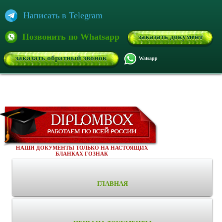
Написать в Telegram
Позвонить по Whatsapp
заказать документ
заказать обратный звонок
Watsapp
НАШИ ДОКУМЕНТЫ ТОЛЬКО НА НАСТОЯЩИХ
БЛАНКАХ ГОЗНАК
ГЛАВНАЯ