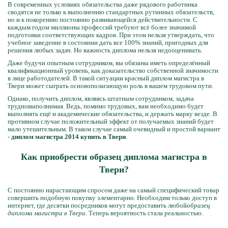
В современных условиях обязательства даже рядового работника
сводятся не только к выполнению стандартных рутинных обязательств,
но и к покорению постоянно развивающейся действительности. С
каждым годом миллионы профессий требуют всё более значимой
подготовки соответствующих кадров. При этом нельзя утверждать, что
учебное заведение в состоянии дать все 100% знаний, пригодных для
решения любых задач. Но важность диплома нельзя недооценивать.
Даже будучи опытным сотрудником, вы обязаны иметь определённый
квалификационный уровень, как доказательство собственной значимости
в лице работодателей. В такой ситуации красный диплом магистра в
Твери может сыграть основополагающую роль в вашем трудовом пути.
Однако, получить диплом, являясь штатным сотрудником, задача
трудновыполнимая. Ведь, помимо трудовых, вам необходимо будет
выполнять ещё и академические обязательства, и держать марку везде. В
противном случае положительный эффект от получаемых знаний будет
мало утешительным. В таком случае самый очевидный и простой вариант
-
диплом магистра 2014 купить в Твери
.
Как приобрести образец диплома магистра в
Твери?
С постоянно нарастающим спросом даже на самый специфический товар
совершить подобную покупку элементарно. Необходим только доступ в
интернет, где десятки посредников могут предоставить любой
образец
диплома магистра в Твери
. Теперь вероятность стала реальностью.