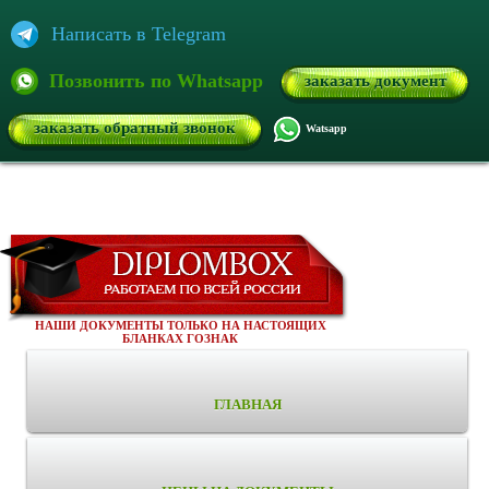
Написать в Telegram
Позвонить по Whatsapp
заказать документ
заказать обратный звонок
Watsapp
НАШИ ДОКУМЕНТЫ ТОЛЬКО НА НАСТОЯЩИХ
БЛАНКАХ ГОЗНАК
ГЛАВНАЯ