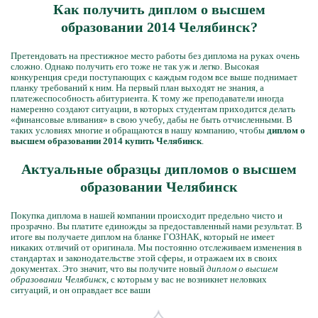
Как получить диплом о высшем
образовании 2014 Челябинск?
Претендовать на престижное место работы без диплома на руках очень
сложно. Однако получить его тоже не так уж и легко. Высокая
конкуренция среди поступающих с каждым годом все выше поднимает
планку требований к ним. На первый план выходят не знания, а
платежеспособность абитуриента. К тому же преподаватели иногда
намеренно создают ситуации, в которых студентам приходится делать
«финансовые вливания» в свою учебу, дабы не быть отчисленными. В
таких условиях многие и обращаются в нашу компанию, чтобы
диплом о
высшем образовании 2014 купить Челябинск
.
Актуальные образцы дипломов о высшем
образовании Челябинск
Покупка диплома в нашей компании происходит предельно чисто и
прозрачно. Вы платите единожды за предоставленный нами результат. В
итоге вы получаете диплом на бланке ГОЗНАК, который не имеет
никаких отличий от оригинала. Мы постоянно отслеживаем изменения в
стандартах и законодательстве этой сферы, и отражаем их в своих
документах. Это значит, что вы получите новый
диплом о высшем
образовании Челябинск
, с которым у вас не возникнет неловких
ситуаций, и он оправдает все ваши