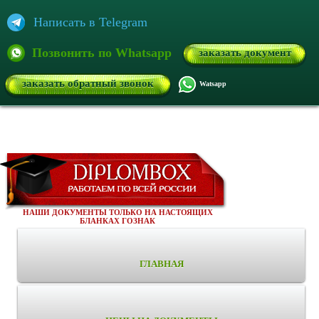
Написать в Telegram
Позвонить по Whatsapp
заказать документ
заказать обратный звонок
Watsapp
НАШИ ДОКУМЕНТЫ ТОЛЬКО НА НАСТОЯЩИХ
БЛАНКАХ ГОЗНАК
ГЛАВНАЯ