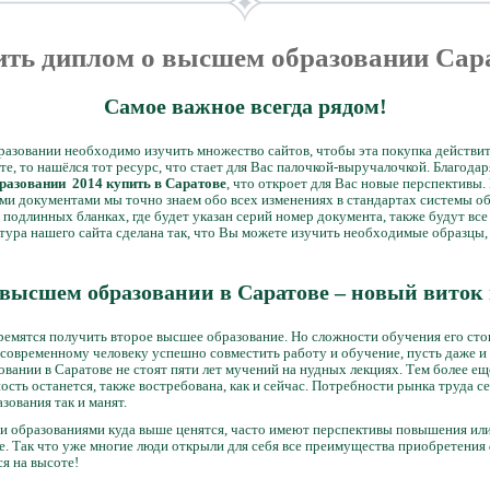
ить диплом о высшем образовании Сар
Самое важное всегда рядом!
азовании необходимо изучить множество сайтов, чтобы эта покупка действит
те, то нашёлся тот ресурс, что стает для Вас палочкой-выручалочкой. Благодар
разовании 2014 купить в Саратове
, что откроет для Вас новые перспективы.
ыми документами мы точно знаем обо всех изменениях в стандартах системы о
подлинных бланках, где будет указан серий номер документа, также будут все
ктура нашего сайта сделана так, что Вы можете изучить необходимые образцы,
высшем образовании в Саратове – новый виток 
ремятся получить второе высшее образование. Но сложности обучения его сто
современному человеку успешно совместить работу и обучение, пусть даже и
ании в Саратове не стоят пяти лет мучений на нудных лекциях. Тем более ещё 
сть останется, также востребована, как и сейчас. Потребности рынка труда с
зования так и манят.
и образованиями куда выше ценятся, часто имеют перспективы повышения или
е. Так что уже многие люди открыли для себя все преимущества приобретения
ся на высоте!