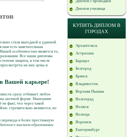
Диплом с проводкой
Диплом училища
атов
КУПИТЬ ДИПЛОМ В
ГОРОДАХ
ельно стала выгодной и удачной.
Архангельск
я нам есть замечательная
 Нашей особенностью является то,
Астрахань
бразования. Все наши дипломы
 степени защиты, в том числе
Барнаул
 просмотреть на них цены и
Белгород
Брянск
в Вашей карьере!
Владивосток
Верхняя Пышма
имость сразу отбивает любое
 на заочной форме. Нынешние
Волгоград
не факт, что через такой
Волжск
ейчас стремительно меняются, но
Вологда
 перевода в более престижную
Воронеж
диплом о высшем образовании
Екатеринбург