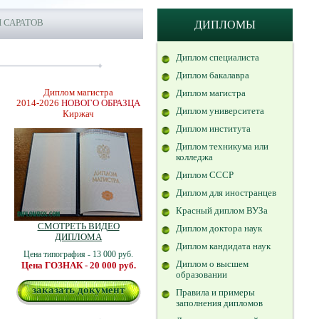
 САРАТОВ
ДИПЛОМЫ
Диплом специалиста
Диплом бакалавра
Диплом магистра
Диплом магистра
2014-2026
НОВОГО ОБРАЗЦА
Диплом университета
Киржач
Диплом института
Диплом техникума или
колледжа
Диплом СССР
Диплом для иностранцев
Красный диплом ВУЗа
СМОТРЕТЬ ВИДЕО
Диплом доктора наук
ДИПЛОМА
Диплом кандидата наук
Цена типография - 13 000 руб.
Диплом о высшем
Цена ГОЗНАК - 20 000 руб.
образовании
заказать документ
Правила и примеры
заполнения дипломов