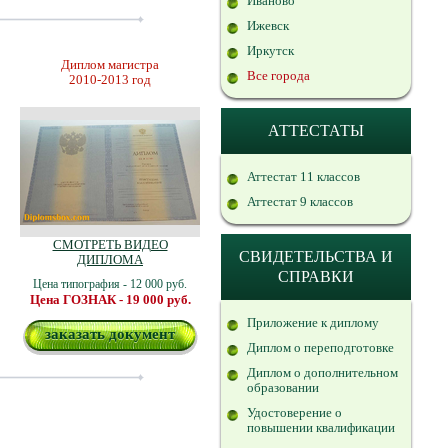
Иваново
Ижевск
Иркутск
Диплом магистра
Все города
2010-2013 год
АТТЕСТАТЫ
Аттестат 11 классов
Аттестат 9 классов
СМОТРЕТЬ ВИДЕО
СВИДЕТЕЛЬСТВА И
ДИПЛОМА
СПРАВКИ
Цена типография - 12 000 руб.
Цена ГОЗНАК - 19 000 руб.
Приложение к диплому
заказать документ
Диплом о переподготовке
Диплом о дополнительном
образовании
Удостоверение о
повышении квалификации