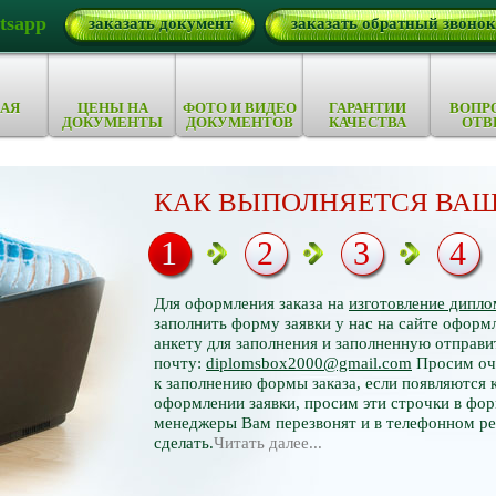
tsapp
заказать документ
заказать обратный звонок
АЯ
ЦЕНЫ НА
ФОТО И ВИДЕО
ГАРАНТИИ
ВОПР
ДОКУМЕНТЫ
ДОКУМЕНТОВ
КАЧЕСТВА
ОТВ
КАК ВЫПОЛНЯЕТСЯ ВАШ
1
2
3
4
Для оформления заказа на
изготовление дипло
заполнить форму заявки у нас на сайте оформл
анкету для заполнения и заполненную отправи
почту:
diplomsbox2000@gmail.com
Просим оче
к заполнению формы заказа, если появляются 
оформлении заявки, просим эти строчки в фор
менеджеры Вам перезвонят и в телефонном р
сделать.
Читать далее...