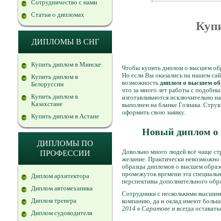
Сотрудничество с нами
Статьи о дипломах
Куп
ДИПЛОМЫ В СНГ
Купить диплом в Минске
Чтобы купить диплом о высшем обр
Но если Вы оказались на нашем сай
Купить диплом в
возможность
диплом о высшем об
Белоруссии
что за много лет работы с подобн
Купить диплом в
изготавливаются исключительно на 
Казахстане
выполнен на бланке Гознака. Стру
оформить свою заявку.
Купить диплом в Астане
Новый диплом о 
ДИПЛОМЫ ПО
Довольно много людей всё чаще ст
ПРОФЕССИИ
желание. Практически невозможно 
образцы дипломов о высшем образов
промежуток времени эта специально
Диплом архитектора
перспективы дополнительного обра
Диплом автомеханика
Сотрудники с несколькими высшим
Диплом тренера
компанию, да и оклад имеют больш
2014 в Саратове
и всегда оставать
Диплом судоводителя