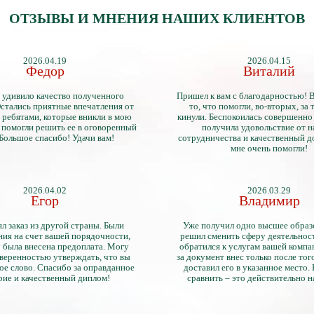
ОТЗЫВЫ И МНЕНИЯ НАШИХ КЛИЕНТОВ
2026.04.19
2026.04.15
Федор
Виталий
 удивило качество полученного
Пришел к вам с благодарностью! 
стались приятные впечатления от
то, что помогли, во-вторых, за т
 ребятами, которые вникли в мою
кинули. Беспокоилась совершенно 
 помогли решить ее в оговоренный
получила удовольствие от 
 Большое спасибо! Удачи вам!
сотрудничества и качественный д
мне очень помогли!
2026.04.02
2026.03.29
Егор
Владимир
л заказ из другой страны. Были
Уже получил одно высшее образ
ия на счет вашей порядочности,
решил сменить сферу деятельнос
 была внесена предоплата. Могу
обратился к услугам вашей компа
уверенностью утверждать, что вы
за документ внес только после того
ое слово. Спасибо за оправданное
доставил его в указанное место.
рие и качественный диплом!
сравнить – это действительно 
диплом. Он не имеет никаких о
официально выданными докум