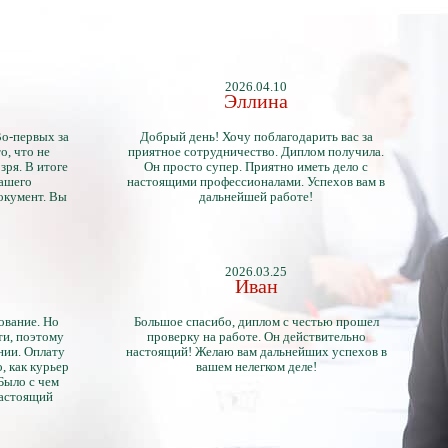
2026.04.10
Эллина
Во-первых за
Добрый день! Хочу поблагодарить вас за
о, что не
приятное сотрудничество. Диплом получила.
зря. В итоге
Он просто супер. Приятно иметь дело с
нашего
настоящими профессионалами. Успехов вам в
окумент. Вы
дальнейшей работе!
2026.03.25
Иван
ование. Но
Большое спасибо, диплом с честью прошел
ти, поэтому
проверку на работе. Он действительно
нии. Оплату
настоящий! Желаю вам дальнейших успехов в
, как курьер
вашем нелегком деле!
 Было с чем
настоящий
тличий с
ентами.