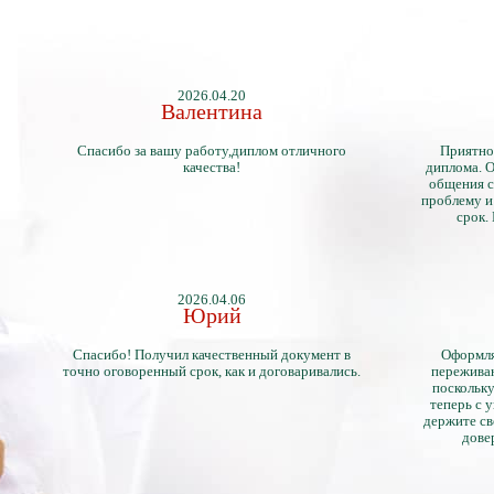
2026.04.20
Валентина
Спасибо за вашу работу,диплом отличного
Приятно
качества!
диплома. О
общения с
проблему и
срок.
2026.04.06
Юрий
Спасибо! Получил качественный документ в
Оформля
точно оговоренный срок, как и договаривались.
переживан
поскольку
теперь с 
держите св
дове