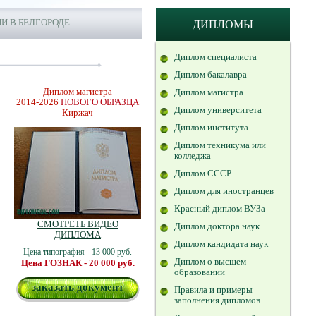
И В БЕЛГОРОДЕ
ДИПЛОМЫ
Диплом специалиста
Диплом бакалавра
Диплом магистра
Диплом магистра
2014-2026
НОВОГО ОБРАЗЦА
Диплом университета
Киржач
Диплом института
Диплом техникума или
колледжа
Диплом СССР
Диплом для иностранцев
Красный диплом ВУЗа
СМОТРЕТЬ ВИДЕО
Диплом доктора наук
ДИПЛОМА
Диплом кандидата наук
Цена типография - 13 000 руб.
Диплом о высшем
Цена ГОЗНАК - 20 000 руб.
образовании
заказать документ
Правила и примеры
заполнения дипломов