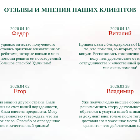
ОТЗЫВЫ И МНЕНИЯ НАШИХ КЛИЕНТОВ
2026.04.19
2026.04.15
Федор
Виталий
 удивило качество полученного
Пришел к вам с благодарностью! 
стались приятные впечатления от
то, что помогли, во-вторых, за т
 ребятами, которые вникли в мою
кинули. Беспокоилась совершенно 
 помогли решить ее в оговоренный
получила удовольствие от 
 Большое спасибо! Удачи вам!
сотрудничества и качественный д
мне очень помогли!
2026.04.02
2026.03.29
Егор
Владимир
л заказ из другой страны. Были
Уже получил одно высшее образ
ия на счет вашей порядочности,
решил сменить сферу деятельнос
 была внесена предоплата. Могу
обратился к услугам вашей компа
уверенностью утверждать, что вы
за документ внес только после того
ое слово. Спасибо за оправданное
доставил его в указанное место.
рие и качественный диплом!
сравнить – это действительно 
диплом. Он не имеет никаких о
официально выданными докум