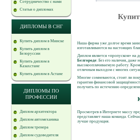
Сотрудничество с нами
Статьи о дипломах
Купит
ДИПЛОМЫ В СНГ
Купить диплом в Минске
Наша фирма уже долгое время зани
изготавливаются на настоящих бл
Купить диплом в
Белоруссии
Диплом является «пропуском» на 
Белгороде
. Без его наличия, даж
Купить диплом в
высокооплачиваемую работу. Кроме
Казахстане
отличным выходом с многих ситуац
Купить диплом в Астане
Многие сомневаются, стоит ли поку
гарантия финансовой защищённост
получить по истечению определенн
ДИПЛОМЫ ПО
ПРОФЕССИИ
Диплом архитектора
Просмотрев в Интернете массу п
представляет наша команда. Сейчас
Диплом автомеханика
лучше продукция.
Диплом тренера
Диплом судоводителя