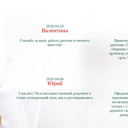
2026.04.20
Валентина
Спасибо за вашу работу,диплом отличного
Приятно
качества!
диплома. О
общения с
проблему и
срок.
2026.04.06
Юрий
Спасибо! Получил качественный документ в
Оформля
точно оговоренный срок, как и договаривались.
переживан
поскольку
теперь с 
держите св
дове