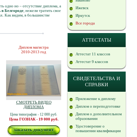
Иваново
ть одно но – отсутствие диплома, а
Ижевск
 в Белгороде
, нежели тратить свое
х. Как видим, в большинстве
Иркутск
Все города
АТТЕСТАТЫ
Диплом магистра
2010-2013 год
Аттестат 11 классов
Аттестат 9 классов
СВИДЕТЕЛЬСТВА И
СПРАВКИ
Приложение к диплому
СМОТРЕТЬ ВИДЕО
Диплом о переподготовке
ДИПЛОМА
Диплом о дополнительном
Цена типография - 12 000 руб.
образовании
Цена ГОЗНАК - 19 000 руб.
Удостоверение о
заказать документ
повышении квалификации