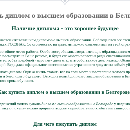
ь диплом о высшем образовании в Бел
Наличие диплома - это хорошее будущее
мается изготовлением дипломов о высшем образовании. Соблюдаются все сте
анках ГОСЗНАК. Со стоимостью на дипломы можно ознакомиться на этой стран
достойное место работы. Особо востребованы люди, имеющие
образцы диплом
е не посмотрят на Ваше резюме, и будет сложность попасть в ряды счастливчи
 того, без подобной «корочки» даже открыть собственное дело нелегко. Объя
ий. Ведь даже официальное восстановление утраченного документа займёт уй
пать диплом. Однако жизнь ставить все на свои места и постепенно человек пр
и и блестящего будущего. Выходит новый диплом о высшем образовании в Бел
ого срока обучения.
Как купить диплом о высшем образовании в Белгороде
редложений можно
купить диплом о высшем образовании в Белгороде
у надежно
 такую покупку можно приравнять даже к приобретению хлеба в магазине, оста
Для чего покупать диплом