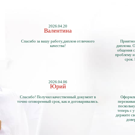
2026.04.20
Валентина
Спасибо за вашу работу,диплом отличного
Приятно
качества!
диплома. О
общения с
проблему и
срок.
2026.04.06
Юрий
Спасибо! Получил качественный документ в
Оформля
точно оговоренный срок, как и договаривались.
переживан
поскольку
теперь с 
держите св
дове