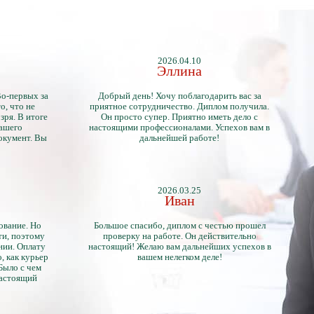
2026.04.10
Эллина
Во-первых за
Добрый день! Хочу поблагодарить вас за
о, что не
приятное сотрудничество. Диплом получила.
зря. В итоге
Он просто супер. Приятно иметь дело с
нашего
настоящими профессионалами. Успехов вам в
окумент. Вы
дальнейшей работе!
2026.03.25
Иван
ование. Но
Большое спасибо, диплом с честью прошел
ти, поэтому
проверку на работе. Он действительно
нии. Оплату
настоящий! Желаю вам дальнейших успехов в
, как курьер
вашем нелегком деле!
 Было с чем
настоящий
тличий с
ентами.