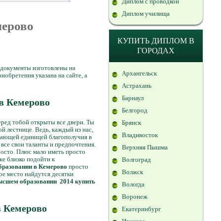
Диплом с проводкой
Диплом училища
мерово
КУПИТЬ ДИПЛОМ В
ГОРОДАХ
 документы изготовлены на
Архангельск
обретения указана на сайте, а
Астрахань
Барнаул
в Кемерово
Белгород
еред тобой открыты все двери. Ты
Брянск
 лестнице. Ведь, каждый из нас,
Владивосток
лагающей единицей благополучия в
 все свои таланты и предпочтения.
Верхняя Пышма
росто. Плюс мало иметь просто
е близко подойти к
Волгоград
бразовании в Кемерово
просто
Волжск
дое место найдутся десятки
ысшем образовании 2014 купить
Вологда
Воронеж
в Кемерово
Екатеринбург