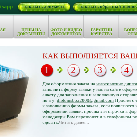
tsapp
заказать документ
заказать обратный звонок
АЯ
ЦЕНЫ НА
ФОТО И ВИДЕО
ГАРАНТИИ
ВОПР
ДОКУМЕНТЫ
ДОКУМЕНТОВ
КАЧЕСТВА
ОТВ
КАК ВЫПОЛНЯЕТСЯ ВАШ
1
2
3
4
Для оформления заказа на
изготовление дипло
заполнить форму заявки у нас на сайте оформл
анкету для заполнения и заполненную отправи
почту:
diplomsbox2000@gmail.com
Просим оче
к заполнению формы заказа, если появляются 
оформлении заявки, просим эти строчки в фор
менеджеры Вам перезвонят и в телефонном р
сделать.
Читать далее...