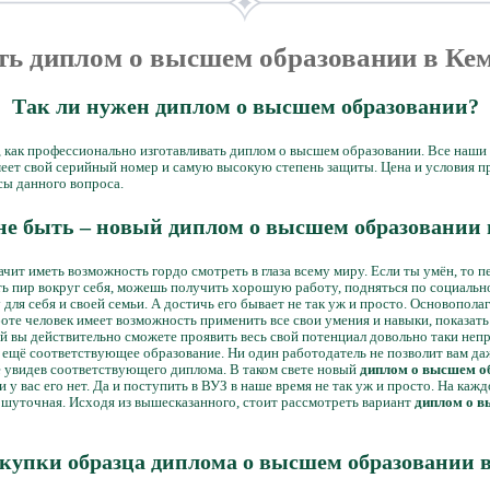
ь диплом о высшем образовании в Ке
Так ли нужен диплом о высшем образовании?
, как профессионально изготавливать диплом о высшем образовании. Все наши
ет свой серийный номер и самую высокую степень защиты. Цена и условия при
ы данного вопроса.
не быть – новый диплом о высшем образовании 
чит иметь возможность гордо смотреть в глаза всему миру. Если ты умён, то п
ь пир вокруг себя, можешь получить хорошую работу, подняться по социальной
у для себя и своей семьи. А достичь его бывает не так уж и просто. Основопо
боте человек имеет возможность применить все свои умения и навыки, показать
ой вы действительно сможете проявить весь свой потенциал довольно таки неп
ещё соответствующее образование. Ни один работодатель не позволит вам даж
 увидев соответствующего диплома. В таком свете новый
диплом о высшем о
и у вас его нет. Да и поступить в ВУЗ в наше время не так уж и просто. На каж
 шуточная. Исходя из вышесказанного, стоит рассмотреть вариант
диплом о в
купки образца диплома о высшем образовании 