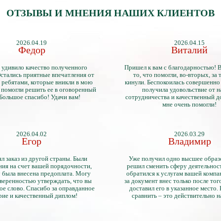
ОТЗЫВЫ И МНЕНИЯ НАШИХ КЛИЕНТОВ
2026.04.19
2026.04.15
Федор
Виталий
 удивило качество полученного
Пришел к вам с благодарностью! 
стались приятные впечатления от
то, что помогли, во-вторых, за т
 ребятами, которые вникли в мою
кинули. Беспокоилась совершенно 
 помогли решить ее в оговоренный
получила удовольствие от 
 Большое спасибо! Удачи вам!
сотрудничества и качественный д
мне очень помогли!
2026.04.02
2026.03.29
Егор
Владимир
л заказ из другой страны. Были
Уже получил одно высшее образ
ия на счет вашей порядочности,
решил сменить сферу деятельнос
 была внесена предоплата. Могу
обратился к услугам вашей компа
уверенностью утверждать, что вы
за документ внес только после того
ое слово. Спасибо за оправданное
доставил его в указанное место.
рие и качественный диплом!
сравнить – это действительно 
диплом. Он не имеет никаких о
официально выданными докум