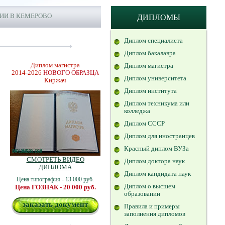
ИИ В КЕМЕРОВО
ДИПЛОМЫ
Диплом специалиста
Диплом бакалавра
Диплом магистра
Диплом магистра
2014-2026
НОВОГО ОБРАЗЦА
Диплом университета
Киржач
Диплом института
Диплом техникума или
колледжа
Диплом СССР
Диплом для иностранцев
Красный диплом ВУЗа
СМОТРЕТЬ ВИДЕО
Диплом доктора наук
ДИПЛОМА
Диплом кандидата наук
Цена типография - 13 000 руб.
Диплом о высшем
Цена ГОЗНАК - 20 000 руб.
образовании
заказать документ
Правила и примеры
заполнения дипломов