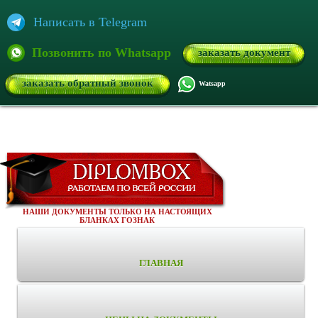
Написать в Telegram
Позвонить по Whatsapp
заказать документ
заказать обратный звонок
Watsapp
НАШИ ДОКУМЕНТЫ ТОЛЬКО НА НАСТОЯЩИХ
БЛАНКАХ ГОЗНАК
ГЛАВНАЯ