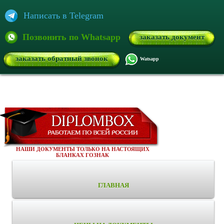
Написать в Telegram
Позвонить по Whatsapp
заказать документ
заказать обратный звонок
Watsapp
НАШИ ДОКУМЕНТЫ ТОЛЬКО НА НАСТОЯЩИХ
БЛАНКАХ ГОЗНАК
ГЛАВНАЯ