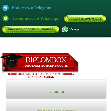
Написать в Telegram
Позвонить по Whatsapp
заказать документ
заказать обратный звонок
Watsapp
НАШИ ДОКУМЕНТЫ ТОЛЬКО НА НАСТОЯЩИХ
БЛАНКАХ ГОЗНАК
ГЛАВНАЯ