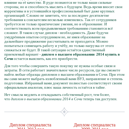
влияние на её качество. В руде познаются не только ваши сильные
стороны, но и способность мыслить о будущем. Ведь время вносит свои
коррективы и в устоявшийся профессиональный быт даже крупных
организаций. Сложно не заметить, что за последнее десятилетие
требования к соискателям несколько изменились. Так от сотрудников
требуется не только практические умения, но и образование. И
соответствовать всем предъявляемым требованиям становится всё
сложнее. В таком случае диплом - необходимость. Даже будучи
умудрённым опытом сотрудником но, не имея образование на
дальнейшее продвижение рассчитывать не приходится. Можно
попытаться совмещать работу и учёбу, но только нагрузка от этого
снижаться не будет. В такой ситуации остаётся единственный
приемлемый вариант -
диплом о высшем образовании 2014 купить в
Сочи
остается выяснить, как его приобрести.
Для того чтобы совершить такую покупку не нужны особые связи и
затраты. В сети работает значительное число ресурсов, где вы сможете
найти любые образцы дипломов о высшем образовании в Сочи. При этом
вы сами можете выбрать излюбленный вами ВУЗ, направление и степень
подготовки. Избранный вами документ полностью соответствует своим
официальным аналогам, плюс ваша личность остаётся в тайне.
Нет смысла медлить и откладывать собственный рост, тем более,
что
диплом о высшем образовании 2014 в Сочи
теперь так доступен.
Диплом специалиста
Диплом специалиста