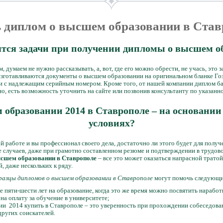
 диплом о высшем образовании в Ста
ятся задачи при получении дипломы о высшем о
 думаем не нужно рассказывать, а, вот, где его можно обрести, не учась, это
 изготавливаются документы о высшем образовании на оригинальном бланке Гоз
и с надлежащим серийным номером. Кроме того, от нашей компании диплом ба
но, есть возможность уточнить на сайте или позвонив консультанту по указанн
образовании 2014 в Ставрополе – на основании 
условиях?
ой работе и вы профессионал своего дела, достаточно ли этого будет для полу
случаев, даже при грамотно составленном резюме и подтверждении в трудовой
сшем образовании в Ставрополе
– все это может оказаться напрасной тратой
 даже нескольких к ряду.
разцы дипломов о высшем образовании в Ставрополе
могут помочь следующи
е пяти-шести лет на образование, когда это же время можно посвятить нарабо
на оплату за обучение в университете;
и 2014 купить в Ставрополе – это уверенность при прохождении собеседова
ругих соискателей.