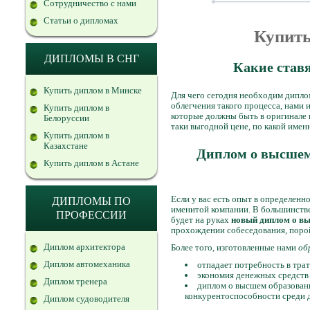
Сотрудничество с нами
Статьи о дипломах
Купить
ДИПЛОМЫ В СНГ
Какие став
Купить диплом в Минске
Для чего сегодня необходим диплом,
облегчения такого процесса, нами
Купить диплом в
которые должны быть в оригинале 
Белоруссии
таки выгодной цене, по какой имен
Купить диплом в
Казахстане
Диплом о высшем 
Купить диплом в Астане
Если у вас есть опыт в определенн
ДИПЛОМЫ ПО
именитой компании. В большинстве 
ПРОФЕССИИ
будет на руках
новый диплом о вы
прохождении собеседования, порой,
Диплом архитектора
Более того, изготовленные нами
об
Диплом автомеханика
отпадает потребность в трат
экономия денежных средств 
Диплом тренера
диплом о высшем образовани
конкурентоспособности среди д
Диплом судоводителя