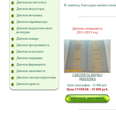
Диплом косметолога
И, наконец, благодаря нашим усили
Диплом медсестры
Диплом механика
Диплом парикмахера
Диплом педагогического
Диплом специалиста
колледжа
2011-2013 год
Диплом повара
Диплом программиста
Диплом психолога
Диплом сварщика
Диплом фармацевта
Диплом экономиста
СМОТРЕТЬ ВИДЕО
Диплом электроэнергетика
ДИПЛОМА
Диплом юриста
Цена типография - 12 000 руб.
Цена ГОЗНАК - 19 000 руб.
заказать документ