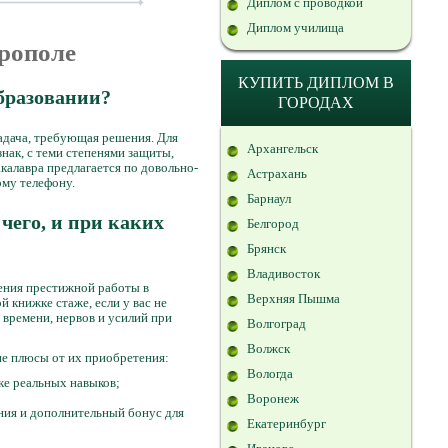
Диплом с проводкой
Диплом училища
врополе
КУПИТЬ ДИПЛОМ В
бразовании?
ГОРОДАХ
 задача, требующая решения. Для
Архангельск
нак, с теми степенями защиты,
калавра предлагается по довольно-
Астрахань
ому телефону.
Барнаул
чего, и при каких
Белгород
Брянск
Владивосток
чения престижной работы в
Верхняя Пышма
 книжке стаже, если у вас не
 времени, нервов и усилий при
Волгоград
Волжск
е плюсы от их приобретения:
Вологда
тке реальных навыков;
Воронеж
ния и дополнительный бонус для
Екатеринбург