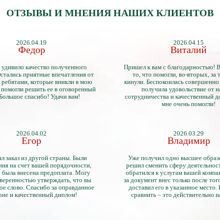
ОТЗЫВЫ И МНЕНИЯ НАШИХ КЛИЕНТОВ
2026.04.19
2026.04.15
Федор
Виталий
 удивило качество полученного
Пришел к вам с благодарностью! 
стались приятные впечатления от
то, что помогли, во-вторых, за т
 ребятами, которые вникли в мою
кинули. Беспокоилась совершенно 
 помогли решить ее в оговоренный
получила удовольствие от 
 Большое спасибо! Удачи вам!
сотрудничества и качественный д
мне очень помогли!
2026.04.02
2026.03.29
Егор
Владимир
л заказ из другой страны. Были
Уже получил одно высшее образ
ия на счет вашей порядочности,
решил сменить сферу деятельнос
 была внесена предоплата. Могу
обратился к услугам вашей компа
уверенностью утверждать, что вы
за документ внес только после того
ое слово. Спасибо за оправданное
доставил его в указанное место.
рие и качественный диплом!
сравнить – это действительно 
диплом. Он не имеет никаких о
официально выданными докум