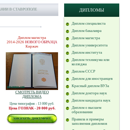
НИИ В СТАВРОПОЛЕ
ДИПЛОМЫ
Диплом специалиста
Диплом бакалавра
Диплом магистра
Диплом магистра
2014-2026
НОВОГО ОБРАЗЦА
Диплом университета
Киржач
Диплом института
Диплом техникума или
колледжа
Диплом СССР
Диплом для иностранцев
Красный диплом ВУЗа
СМОТРЕТЬ ВИДЕО
Диплом доктора наук
ДИПЛОМА
Диплом кандидата наук
Цена типография - 13 000 руб.
Диплом о высшем
Цена ГОЗНАК - 20 000 руб.
образовании
заказать документ
Правила и примеры
заполнения дипломов