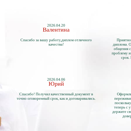
2026.04.20
Валентина
Спасибо за вашу работу,диплом отличного
Приятно
качества!
диплома. О
общения с
проблему и
срок.
2026.04.06
Юрий
Спасибо! Получил качественный документ в
Оформля
точно оговоренный срок, как и договаривались.
переживан
поскольку
теперь с 
держите св
дове