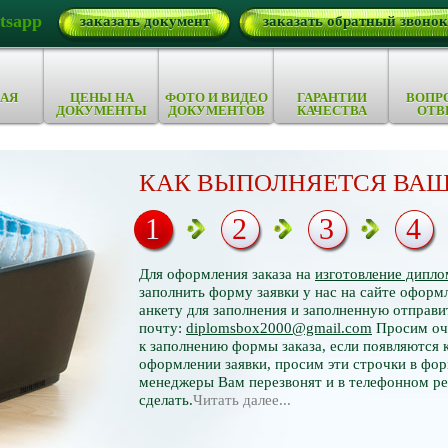
tsapp
заказать документ
заказать обратный звонок
АЯ
ЦЕНЫ НА
ФОТО И ВИДЕО
ГАРАНТИИ
ВОПР
ДОКУМЕНТЫ
ДОКУМЕНТОВ
КАЧЕСТВА
ОТВ
КАК ВЫПОЛНЯЕТСЯ ВАШ
1
2
3
4
Для оформления заказа на
изготовление дипло
заполнить форму заявки у нас на сайте оформл
анкету для заполнения и заполненную отправи
почту:
diplomsbox2000@gmail.com
Просим оче
к заполнению формы заказа, если появляются 
оформлении заявки, просим эти строчки в фор
менеджеры Вам перезвонят и в телефонном р
сделать.
Читать далее...