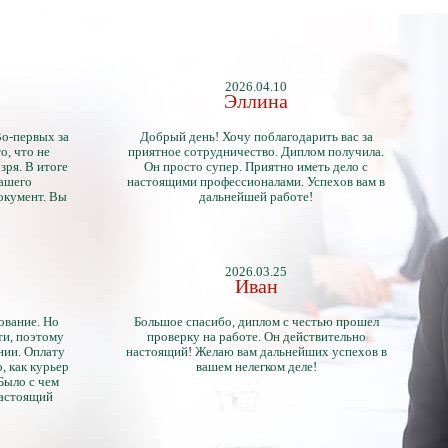
2026.04.10
Эллина
Во-первых за
Добрый день! Хочу поблагодарить вас за
о, что не
приятное сотрудничество. Диплом получила.
зря. В итоге
Он просто супер. Приятно иметь дело с
нашего
настоящими профессионалами. Успехов вам в
окумент. Вы
дальнейшей работе!
2026.03.25
Иван
ование. Но
Большое спасибо, диплом с честью прошел
ти, поэтому
проверку на работе. Он действительно
нии. Оплату
настоящий! Желаю вам дальнейших успехов в
, как курьер
вашем нелегком деле!
 Было с чем
настоящий
тличий с
ентами.