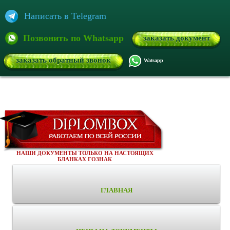
Написать в Telegram
Позвонить по Whatsapp
заказать документ
заказать обратный звонок
Watsapp
НАШИ ДОКУМЕНТЫ ТОЛЬКО НА НАСТОЯЩИХ
БЛАНКАХ ГОЗНАК
ГЛАВНАЯ