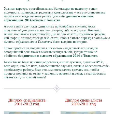
Удачная карьера, достойная жизнь без оглядки на нехватку денег,
должность, приносящая радость и удовольствие – все это становиться
возможным, когда человек решает для себя
диплом о высшем
образовании 2014 купить в Тольятти
.
А если с вами случился один из тех прискорбных случаев, когда
полученный документ испорчен, утерян, либо его украли. Конечно,
можно попытаться восстановить, но на это может уйти много времени
или, порой, приходиться далеко ехать, чтобы в итоге образцы
дипломов о
высшем образовании в Тольятти
были выданы повторно.
Также профессия, полученная несколько или десяток лет назад на
сегодняшний день может оказать неактуальной, Тут уж точно не
обойтись без
диплома о высшем образовании 2014 в Тольятти
.
Какой бы не была причина обретения, а не получения, диплома ВУЗа,
ясно одно, что без него, в большинстве случаев, сложно обеспечить себе
прибыльную работу. Зная это, мы постарались сделать все, чтобы
процесс покупки не отнял у вас много времени и денег, а стал простым
шагом на пути к своей мечте!
Диплом специалиста
Диплом специалиста
2011-2013 год
2009-2011 год