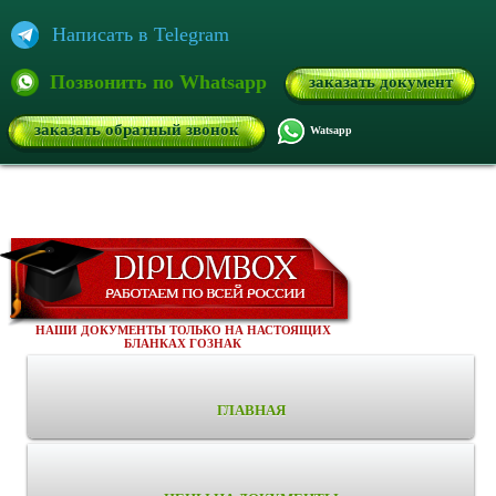
Написать в Telegram
Позвонить по Whatsapp
заказать документ
заказать обратный звонок
Watsapp
НАШИ ДОКУМЕНТЫ ТОЛЬКО НА НАСТОЯЩИХ
БЛАНКАХ ГОЗНАК
ГЛАВНАЯ