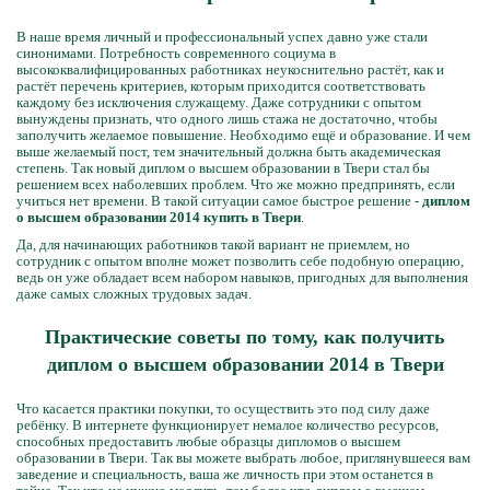
В наше время личный и профессиональный успех давно уже стали
синонимами. Потребность современного социума в
высококвалифицированных работниках неукоснительно растёт, как и
растёт перечень критериев, которым приходится соответствовать
каждому без исключения служащему. Даже сотрудники с опытом
вынуждены признать, что одного лишь стажа не достаточно, чтобы
заполучить желаемое повышение. Необходимо ещё и образование. И чем
выше желаемый пост, тем значительный должна быть академическая
степень. Так новый диплом о высшем образовании в Твери стал бы
решением всех наболевших проблем. Что же можно предпринять, если
учиться нет времени. В такой ситуации самое быстрое решение -
диплом
о высшем образовании 2014 купить в Твери
.
Да, для начинающих работников такой вариант не приемлем, но
сотрудник с опытом вполне может позволить себе подобную операцию,
ведь он уже обладает всем набором навыков, пригодных для выполнения
даже самых сложных трудовых задач.
Практические советы по тому, как получить
диплом о высшем образовании 2014 в Твери
Что касается практики покупки, то осуществить это под силу даже
ребёнку. В интернете функционирует немалое количество ресурсов,
способных предоставить любые образцы дипломов о высшем
образовании в Твери. Так вы можете выбрать любое, приглянувшееся вам
заведение и специальность, ваша же личность при этом останется в