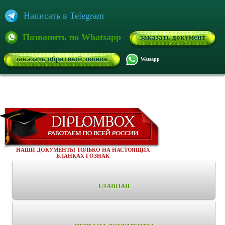
Написать в Telegram
Позвонить по Whatsapp
заказать документ
заказать обратный звонок
Watsapp
НАШИ ДОКУМЕНТЫ ТОЛЬКО НА НАСТОЯЩИХ
БЛАНКАХ ГОЗНАК
ГЛАВНАЯ