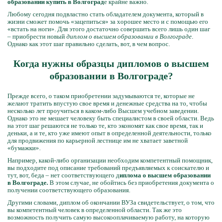
образовании купить в Волгоград
е крайне важно.
Любому сегодня подвластно стать обладателем документа, который в
жизни сможет помочь «зацепиться» за хорошее место и с помощью его
«встать на ноги». Для этого достаточно совершить всего лишь один шаг
– приобрести новый
диплом о высшем образовании в Волгограде
.
Однако как этот шаг правильно сделать, вот, в чем вопрос.
Когда нужны образцы дипломов о высшем
образовании в Волгограде?
Прежде всего, о таком приобретении задумываются те, которые не
желают тратить впустую свое время и денежные средства на то, чтобы
несколько лет проучиться в каком-либо Высшем учебном заведении.
Однако это не мешает человеку быть специалистом в своей области. Ведь
на этот шаг решаются не только те, кто экономят как свое время, так и
деньки, а и те, кто уже имеют опыт в определенной деятельности, только
для продвижения по карьерной лестнице им не хватает заветной
«бумажки».
Например, какой-либо организации необходим компетентный помощник,
вы подходите под описание требований предъявляемых к соискателю и
тут, вот, беда – нет соответствующего д
иплома о высшем образовании
в Волгограде.
В этом случае, не обойтись без приобретения документа о
получении соответствующего образования.
Другими словами, диплом об окончании ВУЗа свидетельствует, о том, что
вы компетентный человек в определенной области. Так же это
возможность получить самую высокооплачиваемую работу, на которую