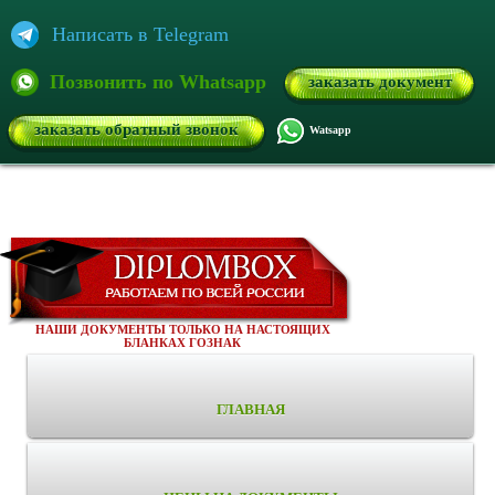
Написать в Telegram
Позвонить по Whatsapp
заказать документ
заказать обратный звонок
Watsapp
НАШИ ДОКУМЕНТЫ ТОЛЬКО НА НАСТОЯЩИХ
БЛАНКАХ ГОЗНАК
ГЛАВНАЯ