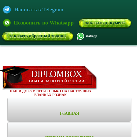
Написать в Telegram
Позвонить по Whatsapp
заказать документ
заказать обратный звонок
Watsapp
НАШИ ДОКУМЕНТЫ ТОЛЬКО НА НАСТОЯЩИХ
БЛАНКАХ ГОЗНАК
ГЛАВНАЯ