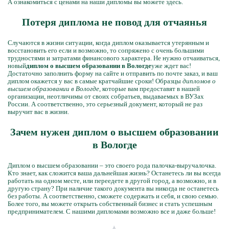
А ознакомиться с ценами на наши дипломы вы можете здесь.
Потеря диплома не повод для отчаянья
Случаются в жизни ситуации, когда диплом оказывается утерянным и
восстановить его если и возможно, то сопряжено с очень большими
трудностями и затратами финансового характера. Не нужно отчаиваться,
новый
диплом о высшем образовании в Вологде
уже ждет вас!
Достаточно заполнить форму на сайте и отправить по почте заказ, и ваш
диплом окажется у вас в самые кратчайшие сроки! Образцы
дипломов о
высшем образовании в Вологде
, которые вам предоставят в нашей
организации, неотличимы от своих собратьев, выдаваемых в ВУЗах
России. А соответственно, это серьезный документ, который не раз
выручит вас в жизни.
Зачем нужен диплом о высшем образовании
в Вологде
Диплом о высшем образовании – это своего рода палочка-выручалочка.
Кто знает, как сложится ваша дальнейшая жизнь? Останетесь ли вы всегда
работать на одном месте, или переедете в другой город, а возможно, и в
другую страну? При наличие такого документа вы никогда не останетесь
без работы. А соответственно, сможете содержать и себя, и свою семью.
Более того, вы можете открыть собственный бизнес и стать успешным
предпринимателем. С нашими дипломами возможно все и даже больше!