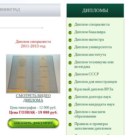
ИНИНГРАД
ДИПЛОМЫ
Диплом специалиста
Диплом бакалавра
Диплом магистра
Диплом специалиста
2011-2013 год
Диплом университета
Диплом института
Диплом техникума или
колледжа
Диплом СССР
Диплом для иностранцев
Красный диплом ВУЗа
СМОТРЕТЬ ВИДЕО
Диплом доктора наук
ДИПЛОМА
Диплом кандидата наук
Цена типография - 12 000 руб.
Диплом о высшем
Цена ГОЗНАК - 19 000 руб.
образовании
заказать документ
Правила и примеры
заполнения дипломов