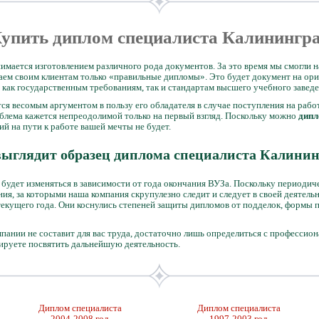
упить диплом специалиста Калинингр
нимается изготовлением различного рода документов. За это время мы смогли
гаем своим клиентам только «правильные дипломы». Это будет документ на о
как государственным требованиям, так и стандартам высшего учебного заведе
ся весомым аргументом в пользу его обладателя в случае поступления на рабо
роблема кажется непреодолимой только на первый взгляд. Поскольку можно
дипл
вий на пути к работе вашей мечты не будет.
выглядит образец диплома специалиста Калинин
будет изменяться в зависимости от года окончания ВУЗа. Поскольку периодич
ия, за которыми наша компания скрупулезно следит и следует в своей деятел
текущего года. Они коснулись степеней защиты дипломов от подделок, формы 
пании не составит для вас труда, достаточно лишь определиться с профессио
нируете посвятить дальнейшую деятельность.
Диплом специалиста
Диплом специалиста
2004-2008 год
1997-2003 год