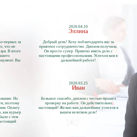
2026.04.10
Эллина
Во-первых за
Добрый день! Хочу поблагодарить вас за
о, что не
приятное сотрудничество. Диплом получила.
зря. В итоге
Он просто супер. Приятно иметь дело с
нашего
настоящими профессионалами. Успехов вам в
окумент. Вы
дальнейшей работе!
2026.03.25
Иван
ование. Но
Большое спасибо, диплом с честью прошел
ти, поэтому
проверку на работе. Он действительно
нии. Оплату
настоящий! Желаю вам дальнейших успехов в
, как курьер
вашем нелегком деле!
 Было с чем
настоящий
тличий с
ентами.