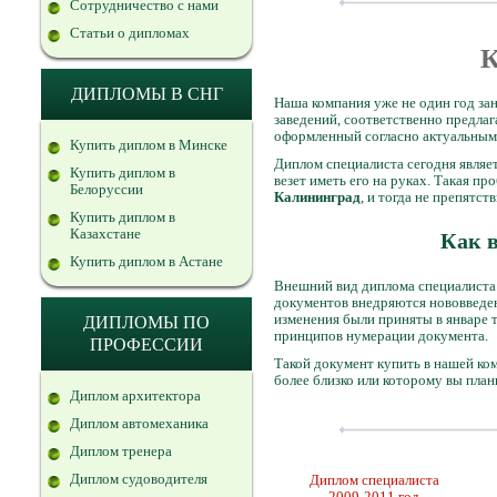
Сотрудничество с нами
Статьи о дипломах
К
ДИПЛОМЫ В СНГ
Наша компания уже не один год за
заведений, соответственно предла
оформленный согласно актуальным 
Купить диплом в Минске
Диплом специалиста сегодня являет
Купить диплом в
везет иметь его на руках. Такая п
Белоруссии
Калининград
, и тогда не препятст
Купить диплом в
Казахстане
Как 
Купить диплом в Астане
Внешний вид диплома специалиста 
документов внедряются нововведен
изменения были приняты в январе 
ДИПЛОМЫ ПО
принципов нумерации документа.
ПРОФЕССИИ
Такой документ купить в нашей ком
более близко или которому вы пла
Диплом архитектора
Диплом автомеханика
Диплом тренера
Диплом судоводителя
Диплом специалиста
2009-2011 год