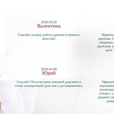
2026.04.20
Валентина
Спасибо за вашу работу,диплом отличного
Приятно
качества!
диплома. О
общения с
проблему и
срок.
2026.04.06
Юрий
Спасибо! Получил качественный документ в
Оформля
точно оговоренный срок, как и договаривались.
переживан
поскольку
теперь с 
держите св
дове