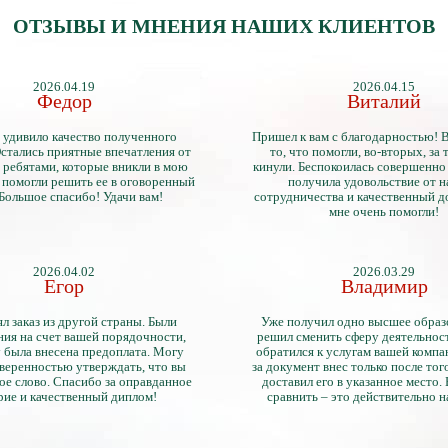
ОТЗЫВЫ И МНЕНИЯ НАШИХ КЛИЕНТОВ
2026.04.19
2026.04.15
Федор
Виталий
 удивило качество полученного
Пришел к вам с благодарностью! 
стались приятные впечатления от
то, что помогли, во-вторых, за т
 ребятами, которые вникли в мою
кинули. Беспокоилась совершенно 
 помогли решить ее в оговоренный
получила удовольствие от 
 Большое спасибо! Удачи вам!
сотрудничества и качественный д
мне очень помогли!
2026.04.02
2026.03.29
Егор
Владимир
л заказ из другой страны. Были
Уже получил одно высшее образ
ия на счет вашей порядочности,
решил сменить сферу деятельнос
 была внесена предоплата. Могу
обратился к услугам вашей компа
уверенностью утверждать, что вы
за документ внес только после того
ое слово. Спасибо за оправданное
доставил его в указанное место.
рие и качественный диплом!
сравнить – это действительно 
диплом. Он не имеет никаких о
официально выданными докум