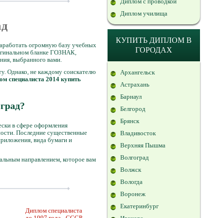
Диплом с проводкой
Диплом училища
ад
КУПИТЬ ДИПЛОМ В
 наработать огромную базу учебных
ГОРОДАХ
ригинальном бланке ГОЗНАК,
ния, выбранного вами.
ту. Однако, не каждому соискателю
Архангельск
ом специалиста 2014 купить
Астрахань
Барнаул
град?
Белгород
Брянск
ески в сфере оформления
ьности. Последние существенные
Владивосток
приложения, вида бумаги и
Верхняя Пышма
Волгоград
нальным направлением, которое вам
Волжск
Вологда
Воронеж
Екатеринбург
Диплом специалиста
до 1997 года - СССР