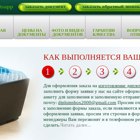
tsapp
заказать документ
заказать обратный звонок
АЯ
ЦЕНЫ НА
ФОТО И ВИДЕО
ГАРАНТИИ
ВОПР
ДОКУМЕНТЫ
ДОКУМЕНТОВ
КАЧЕСТВА
ОТВ
КАК ВЫПОЛНЯЕТСЯ ВАШ
1
2
3
4
Для оформления заказа на
изготовление дипло
заполнить форму заявки у нас на сайте оформл
анкету для заполнения и заполненную отправи
почту:
diplomsbox2000@gmail.com
Просим оче
к заполнению формы заказа, если появляются 
оформлении заявки, просим эти строчки в фор
менеджеры Вам перезвонят и в телефонном р
сделать.
Читать далее...