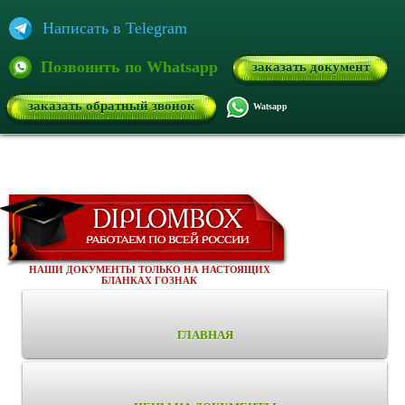
Написать в Telegram
Позвонить по Whatsapp
заказать документ
заказать обратный звонок
Watsapp
НАШИ ДОКУМЕНТЫ ТОЛЬКО НА НАСТОЯЩИХ
БЛАНКАХ ГОЗНАК
ГЛАВНАЯ