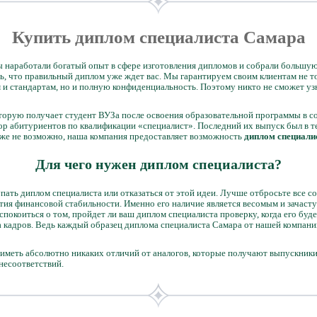
Купить диплом специалиста Самара
 наработали богатый опыт в сфере изготовления дипломов и собрали большую
, что правильный диплом уже ждет вас. Мы гарантируем своим клиентам не т
 и стандартам, но и полную конфиденциальность. Поэтому никто не сможет у
оторую получает студент ВУЗа после освоения образовательной программы в 
р абитуриентов по квалификации «специалист». Последний их выпуск был в те
 уже не возможно, наша компания предоставляет возможность
диплом специали
Для чего нужен диплом специалиста?
пать диплом специалиста или отказаться от этой идеи. Лучше отбросьте все с
тия финансовой стабильности. Именно его наличие является весомым и зача
спокоиться о том, пройдет ли ваш диплом специалиста проверку, когда его буд
а кадров. Ведь каждый образец диплома специалиста Самара от нашей компании
ет иметь абсолютно никаких отличий от аналогов, которые получают выпускни
несоответствий.