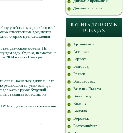
Диплом с проводкой
Диплом училища
КУПИТЬ ДИПЛОМ В
 базу учебных заведений со всей
ГОРОДАХ
олько качественные документы,
знать историю происхождения
Архангельск
соответствующем объеме. На
Астрахань
кущем году. Однако, несмотря на
ста 2014 купить Самара
.
Барнаул
Белгород
Брянск
омнения! Поскольку диплом – это
Владивосток
стую решающим аргументом при
Верхняя Пышма
ет держать в руках будущий
 изготавливается только на
Волгоград
Волжск
ки ВУЗов. Даже самый скрупулезный
Вологда
Воронеж
Екатеринбург