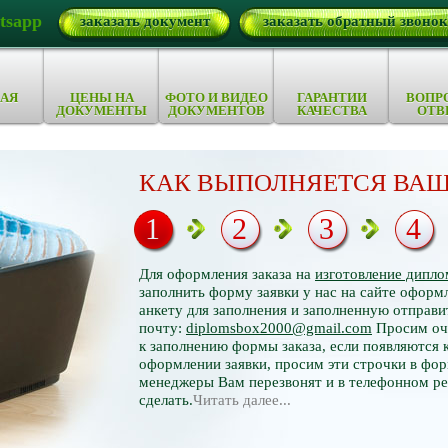
tsapp
заказать документ
заказать обратный звонок
АЯ
ЦЕНЫ НА
ФОТО И ВИДЕО
ГАРАНТИИ
ВОПР
ДОКУМЕНТЫ
ДОКУМЕНТОВ
КАЧЕСТВА
ОТВ
КАК ВЫПОЛНЯЕТСЯ ВАШ
1
2
3
4
Для оформления заказа на
изготовление дипло
заполнить форму заявки у нас на сайте оформл
анкету для заполнения и заполненную отправи
почту:
diplomsbox2000@gmail.com
Просим оче
к заполнению формы заказа, если появляются 
оформлении заявки, просим эти строчки в фор
менеджеры Вам перезвонят и в телефонном р
сделать.
Читать далее...