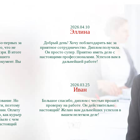
2026.04.10
Эллина
Во-первых за
Добрый день! Хочу поблагодарить вас за
о, что не
приятное сотрудничество. Диплом получила.
зря. В итоге
Он просто супер. Приятно иметь дело с
нашего
настоящими профессионалами. Успехов вам в
окумент. Вы
дальнейшей работе!
2026.03.25
Иван
ование. Но
Большое спасибо, диплом с честью прошел
ти, поэтому
проверку на работе. Он действительно
нии. Оплату
настоящий! Желаю вам дальнейших успехов в
, как курьер
вашем нелегком деле!
 Было с чем
настоящий
тличий с
ентами.