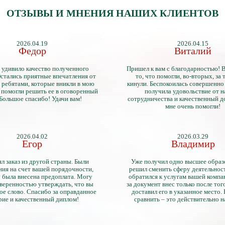
ОТЗЫВЫ И МНЕНИЯ НАШИХ КЛИЕНТОВ
2026.04.19
2026.04.15
Федор
Виталий
 удивило качество полученного
Пришел к вам с благодарностью! 
стались приятные впечатления от
то, что помогли, во-вторых, за т
 ребятами, которые вникли в мою
кинули. Беспокоилась совершенно 
 помогли решить ее в оговоренный
получила удовольствие от 
 Большое спасибо! Удачи вам!
сотрудничества и качественный д
мне очень помогли!
2026.04.02
2026.03.29
Егор
Владимир
л заказ из другой страны. Были
Уже получил одно высшее образ
ия на счет вашей порядочности,
решил сменить сферу деятельнос
 была внесена предоплата. Могу
обратился к услугам вашей компа
уверенностью утверждать, что вы
за документ внес только после того
ое слово. Спасибо за оправданное
доставил его в указанное место.
рие и качественный диплом!
сравнить – это действительно 
диплом. Он не имеет никаких о
официально выданными докум