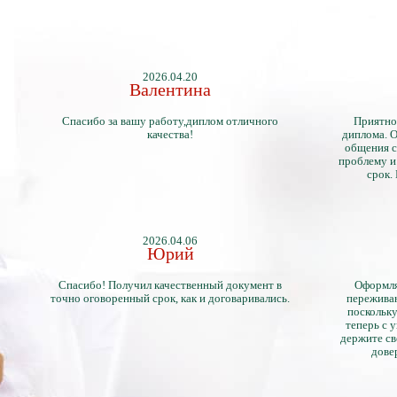
2026.04.20
Валентина
Спасибо за вашу работу,диплом отличного
Приятно
качества!
диплома. О
общения с
проблему и
срок.
2026.04.06
Юрий
Спасибо! Получил качественный документ в
Оформля
точно оговоренный срок, как и договаривались.
переживан
поскольку
теперь с 
держите св
дове