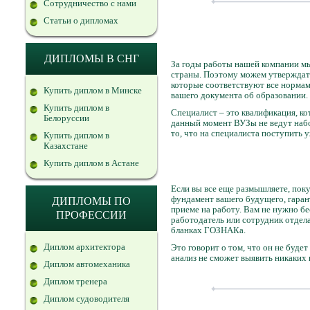
Сотрудничество с нами
Статьи о дипломах
ДИПЛОМЫ В СНГ
За годы работы нашей компании мы
страны. Поэтому можем утверждать
которые соответствуют все нормам
Купить диплом в Минске
вашего документа об образовании.
Купить диплом в
Специалист – это квалификация, к
Белоруссии
данный момент ВУЗы не ведут набо
то, что на специалиста поступить
Купить диплом в
Казахстане
Купить диплом в Астане
Если вы все еще размышляете, поку
фундамент вашего будущего, гаран
ДИПЛОМЫ ПО
приеме на работу. Вам не нужно бе
ПРОФЕССИИ
работодатель или сотрудник отдел
бланках ГОЗНАКа.
Диплом архитектора
Это говорит о том, что он не буд
анализ не сможет выявить никаких 
Диплом автомеханика
Диплом тренера
Диплом судоводителя